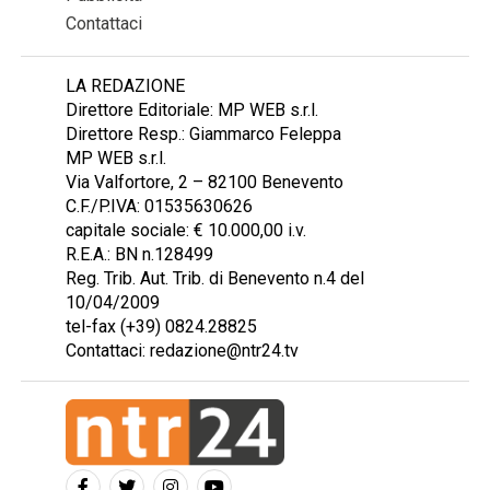
Contattaci
LA REDAZIONE
Direttore Editoriale: MP WEB s.r.l.
Direttore Resp.: Giammarco Feleppa
MP WEB s.r.l.
Via Valfortore, 2 – 82100 Benevento
C.F./P.IVA: 01535630626
capitale sociale: € 10.000,00 i.v.
R.E.A.: BN n.128499
Reg. Trib. Aut. Trib. di Benevento n.4 del
10/04/2009
tel-fax (+39) 0824.28825
Contattaci: redazione@ntr24.tv