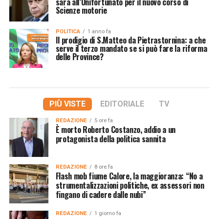
sarà all’Unifortunato per il nuovo corso di
Scienze motorie
POLITICA
1 anno fa
Il prodigio di S.Matteo da Pietrastornina: a che
serve il terzo mandato se si può fare la riforma
delle Province?
PIÙ VISTE
EDITORIALE
TV
REDAZIONE
5 ore fa
È morto Roberto Costanzo, addio a un
protagonista della politica sannita
REDAZIONE
8 ore fa
Flash mob fiume Calore, la maggioranza: “No a
strumentalizzazioni politiche, ex assessori non
fingano di cadere dalle nubi”
REDAZIONE
1 giorno fa