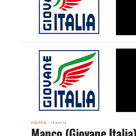
POLITICA
14 anni fa
Manco (Giovane Italia)