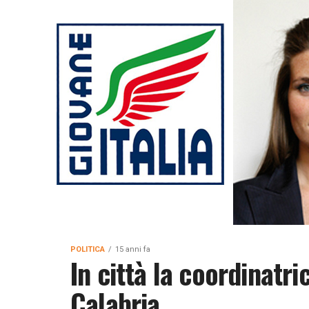
POLITICA
15 anni fa
In città la coordinatr
Calabria