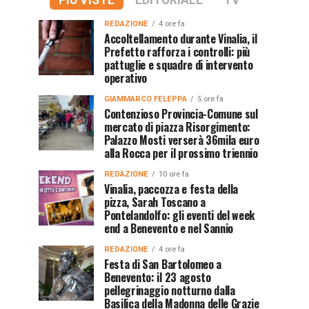
PIÙ VISTE
EDITORIALE
TV
REDAZIONE
4 ore fa
Accoltellamento durante Vinalia, il
Prefetto rafforza i controlli: più
pattuglie e squadre di intervento
operativo
GIAMMARCO FELEPPA
5 ore fa
Contenzioso Provincia-Comune sul
mercato di piazza Risorgimento:
Palazzo Mosti verserà 36mila euro
alla Rocca per il prossimo triennio
REDAZIONE
10 ore fa
Vinalia, paccozza e festa della
pizza, Sarah Toscano a
Pontelandolfo: gli eventi del week
end a Benevento e nel Sannio
REDAZIONE
4 ore fa
Festa di San Bartolomeo a
Benevento: il 23 agosto
pellegrinaggio notturno dalla
Basilica della Madonna delle Grazie