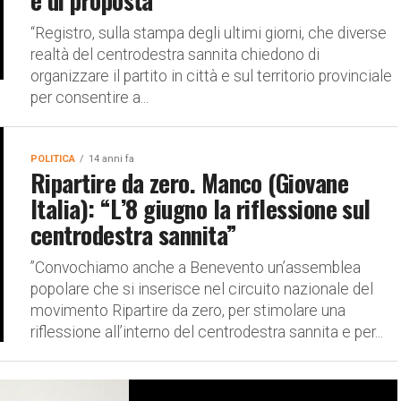
e di proposta”
“Registro, sulla stampa degli ultimi giorni, che diverse
realtà del centrodestra sannita chiedono di
organizzare il partito in città e sul territorio provinciale
per consentire a...
POLITICA
14 anni fa
Ripartire da zero. Manco (Giovane
Italia): “L’8 giugno la riflessione sul
centrodestra sannita”
”Convochiamo anche a Benevento un’assemblea
popolare che si inserisce nel circuito nazionale del
movimento Ripartire da zero, per stimolare una
riflessione all’interno del centrodestra sannita e per...