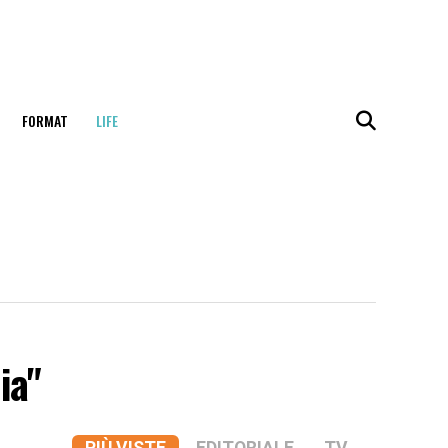
FORMAT
LIFE
ia"