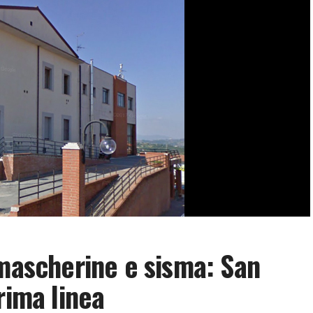
 mascherine e sisma: San
rima linea