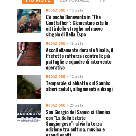
PIÙ VISTE
EDITORIALE
TV
REDAZIONE
13 ore fa
C'è anche Benevento in "The
Goatfather": Clementino cita la
città delle streghe nel nuovo
singolo di Bella Espo
REDAZIONE
18 ore fa
Accoltellamento durante Vinalia, il
Prefetto rafforza i controlli: più
pattuglie e squadre di intervento
operativo
REDAZIONE
12 ore fa
Temporale si abbatte sul Sannio:
alberi caduti, allagamenti e disagi
REDAZIONE
20 ore fa
San Giorgio del Sannio si illumina
con "La Bella Estate
Sangiorgese": al via la terza
edizione tra cultura, musica e
grandi ospiti