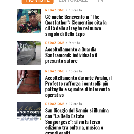
PIÙ VISTE
EDITORIALE
TV
REDAZIONE
10 ore fa
C'è anche Benevento in "The
Goatfather": Clementino cita la
città delle streghe nel nuovo
singolo di Bella Espo
REDAZIONE
9 ore fa
Accoltellamento a Guardia
Sanframondi: individuato il
presunto autore
REDAZIONE
15 ore fa
Accoltellamento durante Vinalia, il
Prefetto rafforza i controlli: più
pattuglie e squadre di intervento
operativo
REDAZIONE
17 ore fa
San Giorgio del Sannio si illumina
con "La Bella Estate
Sangiorgese": al via la terza
edizione tra cultura, musica e
grandi ospiti