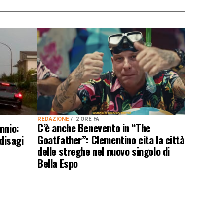
REDAZIONE
2 ORE FA
C’è anche Benevento in “The
nnio:
Goatfather”: Clementino cita la città
 disagi
delle streghe nel nuovo singolo di
Bella Espo