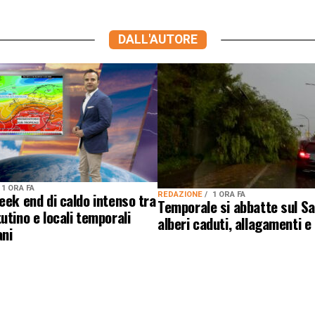
DALL'AUTORE
1 ORA FA
eek end di caldo intenso tra
REDAZIONE
1 ORA FA
Temporale si abbatte sul Sa
utino e locali temporali
alberi caduti, allagamenti e
ani