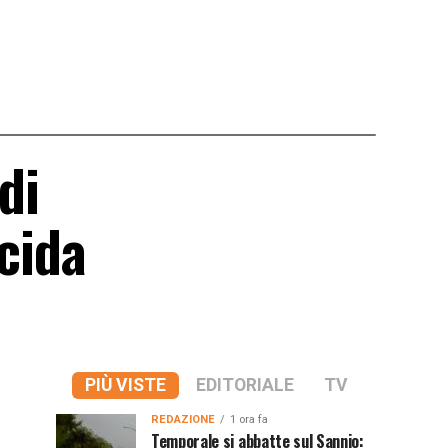
di
icida
PIÙ VISTE
EDITORIALE
TV
REDAZIONE
1 ora fa
Temporale si abbatte sul Sannio: