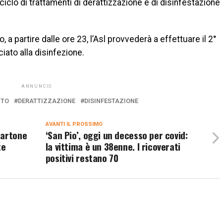
ciclo di trattamenti di derattizzazione e di disinfestazione
o, a partire dalle ore 23, l’Asl provvederà a effettuare il 2°
iato alla disinfezione.
ANNUNCIO
NTO
DERATTIZZAZIONE
DISINFESTAZIONE
AVANTI IL ​​PROSSIMO
Martone
‘San Pio’, oggi un decesso per covid:
te
la vittima è un 38enne. I ricoverati
positivi restano 70