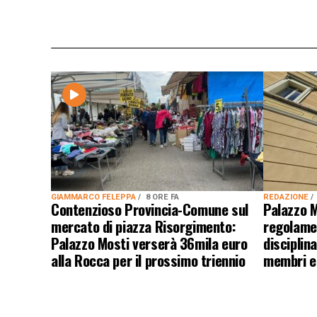
GIAMMARCO FELEPPA
8 ORE FA
REDAZIONE
Contenzioso Provincia-Comune sul
Palazzo M
mercato di piazza Risorgimento:
regolame
Palazzo Mosti verserà 36mila euro
disciplina
alla Rocca per il prossimo triennio
membri es