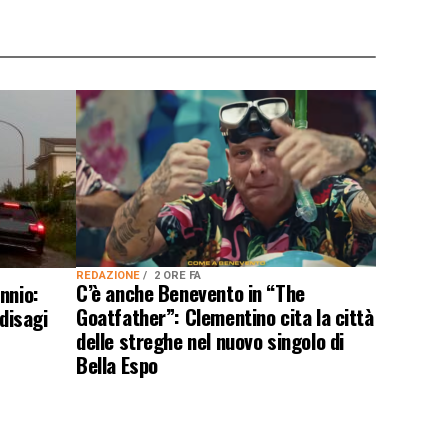
REDAZIONE
2 ORE FA
C’è anche Benevento in “The
nnio:
Goatfather”: Clementino cita la città
 disagi
delle streghe nel nuovo singolo di
Bella Espo