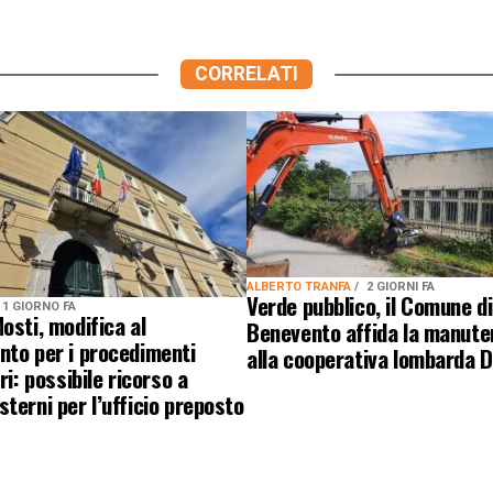
CORRELATI
ALBERTO TRANFA
2 GIORNI FA
Verde pubblico, il Comune di
1 GIORNO FA
osti, modifica al
Benevento affida la manute
nto per i procedimenti
alla cooperativa lombarda 
ri: possibile ricorso a
terni per l’ufficio preposto