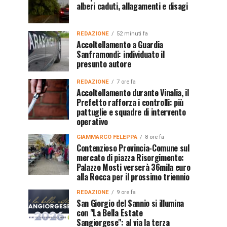
alberi caduti, allagamenti e disagi
REDAZIONE
52 minuti fa
Accoltellamento a Guardia
Sanframondi: individuato il
presunto autore
REDAZIONE
7 ore fa
Accoltellamento durante Vinalia, il
Prefetto rafforza i controlli: più
pattuglie e squadre di intervento
operativo
GIAMMARCO FELEPPA
8 ore fa
Contenzioso Provincia-Comune sul
mercato di piazza Risorgimento:
Palazzo Mosti verserà 36mila euro
alla Rocca per il prossimo triennio
REDAZIONE
9 ore fa
San Giorgio del Sannio si illumina
con "La Bella Estate
Sangiorgese": al via la terza