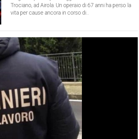
Trociano, ad Airola. Un operaio di 67 anni ha perso la
vita per cause ancora in corso di...