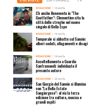
PIÙ VISTE
EDITORIALE
TV
REDAZIONE
15 ore fa
C'è anche Benevento in "The
Goatfather": Clementino cita la
città delle streghe nel nuovo
singolo di Bella Espo
REDAZIONE
15 ore fa
Temporale si abbatte sul Sannio:
alberi caduti, allagamenti e disagi
REDAZIONE
14 ore fa
Accoltellamento a Guardia
Sanframondi: individuato il
presunto autore
REDAZIONE
22 ore fa
San Giorgio del Sannio si illumina
con "La Bella Estate
Sangiorgese": al via la terza
edizione tra cultura, musica e
grandi ospiti