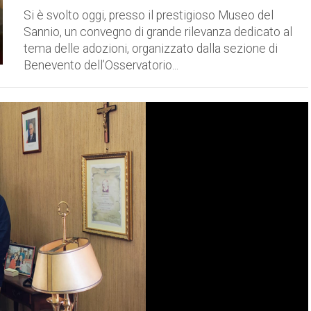
Si è svolto oggi, presso il prestigioso Museo del
Sannio, un convegno di grande rilevanza dedicato al
tema delle adozioni, organizzato dalla sezione di
Benevento dell’Osservatorio...