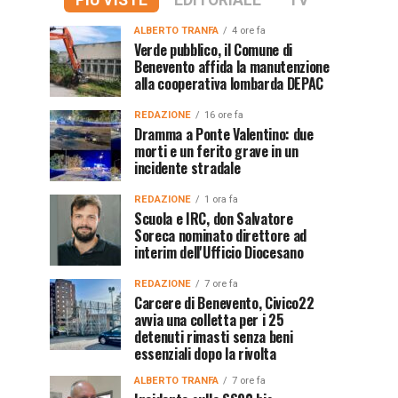
PIÙ VISTE
EDITORIALE
TV
ALBERTO TRANFA
4 ore fa
Verde pubblico, il Comune di
Benevento affida la manutenzione
alla cooperativa lombarda DEPAC
REDAZIONE
16 ore fa
Dramma a Ponte Valentino: due
morti e un ferito grave in un
incidente stradale
REDAZIONE
1 ora fa
Scuola e IRC, don Salvatore
Soreca nominato direttore ad
interim dell'Ufficio Diocesano
REDAZIONE
7 ore fa
Carcere di Benevento, Civico22
avvia una colletta per i 25
detenuti rimasti senza beni
essenziali dopo la rivolta
ALBERTO TRANFA
7 ore fa