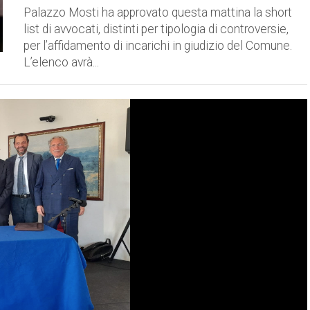
Palazzo Mosti ha approvato questa mattina la short
list di avvocati, distinti per tipologia di controversie,
per l’affidamento di incarichi in giudizio del Comune.
L’elenco avrà...