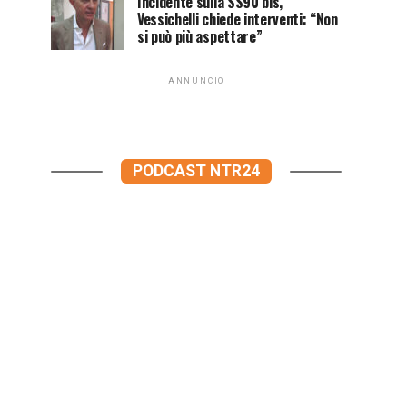
Incidente sulla SS90 bis,
Vessichelli chiede interventi: “Non
si può più aspettare”
ANNUNCIO
PODCAST NTR24