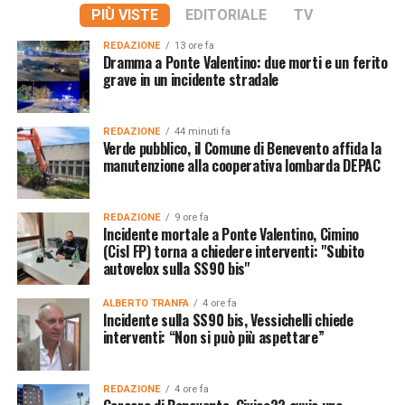
PIÙ VISTE
EDITORIALE
TV
REDAZIONE
13 ore fa
Dramma a Ponte Valentino: due morti e un ferito
grave in un incidente stradale
REDAZIONE
44 minuti fa
Verde pubblico, il Comune di Benevento affida la
manutenzione alla cooperativa lombarda DEPAC
REDAZIONE
9 ore fa
Incidente mortale a Ponte Valentino, Cimino
(Cisl FP) torna a chiedere interventi: "Subito
autovelox sulla SS90 bis"
ALBERTO TRANFA
4 ore fa
Incidente sulla SS90 bis, Vessichelli chiede
interventi: “Non si può più aspettare”
REDAZIONE
4 ore fa