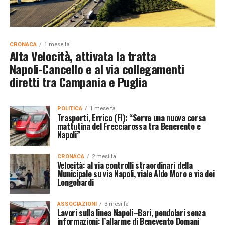
CRONACA
1 mese fa
Alta Velocità, attivata la tratta
Napoli-Cancello e al via collegamenti
diretti tra Campania e Puglia
POLITICA
1 mese fa
Trasporti, Errico (FI): “Serve una nuova corsa
mattutina del Frecciarossa tra Benevento e
Napoli”
CRONACA
2 mesi fa
Velocità: al via controlli straordinari della
Municipale su via Napoli, viale Aldo Moro e via dei
Longobardi
ASSOCIAZIONI
3 mesi fa
Lavori sulla linea Napoli–Bari, pendolari senza
informazioni: l’allarme di Benevento Domani