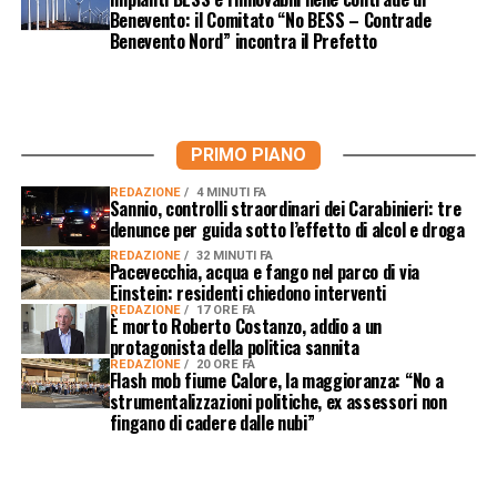
Benevento: il Comitato “No BESS – Contrade
Benevento Nord” incontra il Prefetto
PRIMO PIANO
REDAZIONE
4 MINUTI FA
Sannio, controlli straordinari dei Carabinieri: tre
denunce per guida sotto l’effetto di alcol e droga
REDAZIONE
32 MINUTI FA
Pacevecchia, acqua e fango nel parco di via
Einstein: residenti chiedono interventi
REDAZIONE
17 ORE FA
È morto Roberto Costanzo, addio a un
protagonista della politica sannita
REDAZIONE
20 ORE FA
Flash mob fiume Calore, la maggioranza: “No a
strumentalizzazioni politiche, ex assessori non
fingano di cadere dalle nubi”