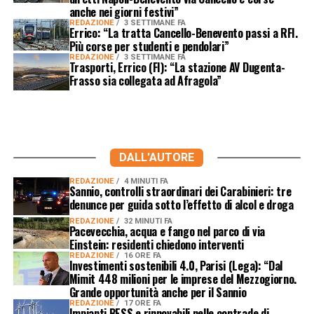
anche nei giorni festivi”
REDAZIONE
3 SETTIMANE FA
Errico: “La tratta Cancello-Benevento passi a RFI.
Più corse per studenti e pendolari”
REDAZIONE
3 SETTIMANE FA
Trasporti, Errico (FI): “La stazione AV Dugenta-
Frasso sia collegata ad Afragola”
DALL'AUTORE
REDAZIONE
4 MINUTI FA
Sannio, controlli straordinari dei Carabinieri: tre
denunce per guida sotto l’effetto di alcol e droga
REDAZIONE
32 MINUTI FA
Pacevecchia, acqua e fango nel parco di via
Einstein: residenti chiedono interventi
REDAZIONE
16 ORE FA
Investimenti sostenibili 4.0, Parisi (Lega): “Dal
Mimit 448 milioni per le imprese del Mezzogiorno.
Grande opportunità anche per il Sannio
REDAZIONE
17 ORE FA
Impianti BESS e rinnovabili nelle contrade di