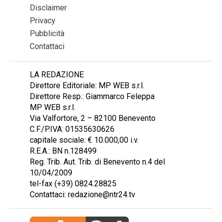
Disclaimer
Privacy
Pubblicità
Contattaci
LA REDAZIONE
Direttore Editoriale: MP WEB s.r.l.
Direttore Resp.: Giammarco Feleppa
MP WEB s.r.l.
Via Valfortore, 2 – 82100 Benevento
C.F./P.IVA: 01535630626
capitale sociale: € 10.000,00 i.v.
R.E.A.: BN n.128499
Reg. Trib. Aut. Trib. di Benevento n.4 del
10/04/2009
tel-fax (+39) 0824.28825
Contattaci: redazione@ntr24.tv