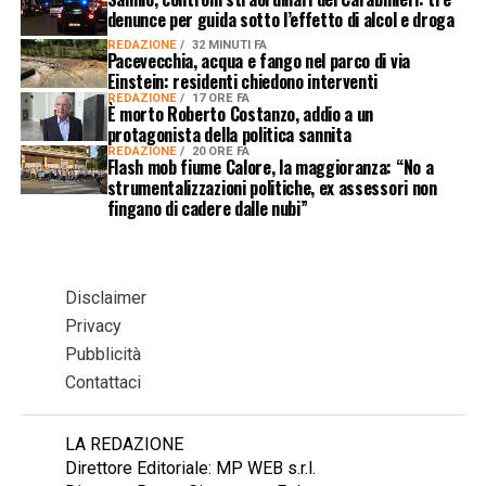
denunce per guida sotto l’effetto di alcol e droga
REDAZIONE
32 MINUTI FA
Pacevecchia, acqua e fango nel parco di via
Einstein: residenti chiedono interventi
REDAZIONE
17 ORE FA
È morto Roberto Costanzo, addio a un
protagonista della politica sannita
REDAZIONE
20 ORE FA
Flash mob fiume Calore, la maggioranza: “No a
strumentalizzazioni politiche, ex assessori non
fingano di cadere dalle nubi”
Disclaimer
Privacy
Pubblicità
Contattaci
LA REDAZIONE
Direttore Editoriale: MP WEB s.r.l.