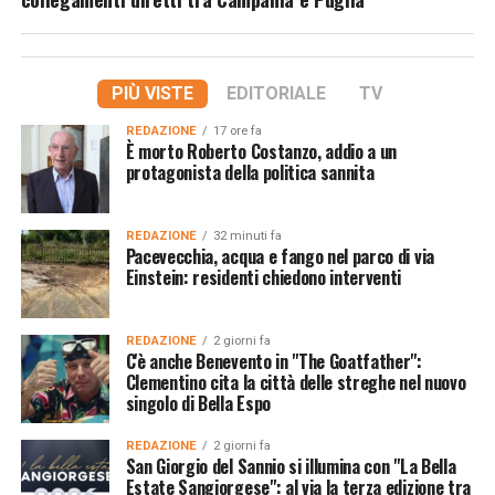
PIÙ VISTE
EDITORIALE
TV
REDAZIONE
17 ore fa
È morto Roberto Costanzo, addio a un
protagonista della politica sannita
REDAZIONE
32 minuti fa
Pacevecchia, acqua e fango nel parco di via
Einstein: residenti chiedono interventi
REDAZIONE
2 giorni fa
C'è anche Benevento in "The Goatfather":
Clementino cita la città delle streghe nel nuovo
singolo di Bella Espo
REDAZIONE
2 giorni fa
San Giorgio del Sannio si illumina con "La Bella
Estate Sangiorgese": al via la terza edizione tra