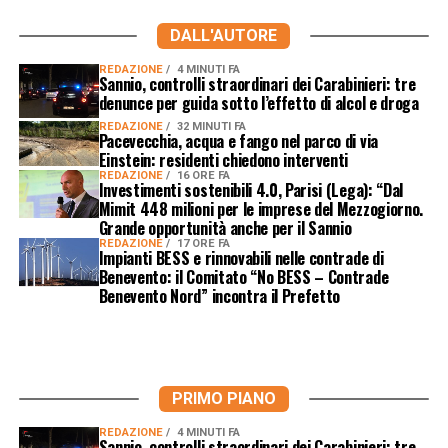
DALL'AUTORE
REDAZIONE
4 MINUTI FA
Sannio, controlli straordinari dei Carabinieri: tre
denunce per guida sotto l’effetto di alcol e droga
REDAZIONE
32 MINUTI FA
Pacevecchia, acqua e fango nel parco di via
Einstein: residenti chiedono interventi
REDAZIONE
16 ORE FA
Investimenti sostenibili 4.0, Parisi (Lega): “Dal
Mimit 448 milioni per le imprese del Mezzogiorno.
Grande opportunità anche per il Sannio
REDAZIONE
17 ORE FA
Impianti BESS e rinnovabili nelle contrade di
Benevento: il Comitato “No BESS – Contrade
Benevento Nord” incontra il Prefetto
PRIMO PIANO
REDAZIONE
4 MINUTI FA
Sannio, controlli straordinari dei Carabinieri: tre