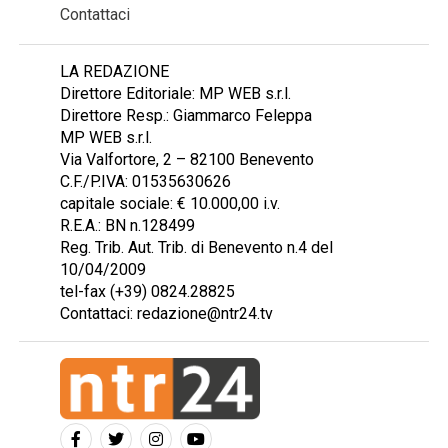
Contattaci
LA REDAZIONE
Direttore Editoriale: MP WEB s.r.l.
Direttore Resp.: Giammarco Feleppa
MP WEB s.r.l.
Via Valfortore, 2 – 82100 Benevento
C.F./P.IVA: 01535630626
capitale sociale: € 10.000,00 i.v.
R.E.A.: BN n.128499
Reg. Trib. Aut. Trib. di Benevento n.4 del
10/04/2009
tel-fax (+39) 0824.28825
Contattaci: redazione@ntr24.tv