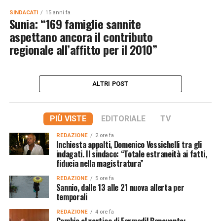
SINDACATI
15 anni fa
Sunia: “169 famiglie sannite
aspettano ancora il contributo
regionale all’affitto per il 2010”
ALTRI POST
PIÙ VISTE
EDITORIALE
TV
REDAZIONE
2 ore fa
Inchiesta appalti, Domenico Vessichelli tra gli
indagati. Il sindaco: “Totale estraneità ai fatti,
fiducia nella magistratura”
REDAZIONE
5 ore fa
Sannio, dalle 13 alle 21 nuova allerta per
temporali
REDAZIONE
4 ore fa