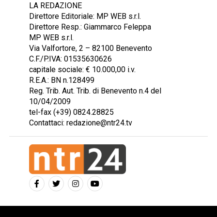
LA REDAZIONE
Direttore Editoriale: MP WEB s.r.l.
Direttore Resp.: Giammarco Feleppa
MP WEB s.r.l.
Via Valfortore, 2 – 82100 Benevento
C.F./P.IVA: 01535630626
capitale sociale: € 10.000,00 i.v.
R.E.A.: BN n.128499
Reg. Trib. Aut. Trib. di Benevento n.4 del
10/04/2009
tel-fax (+39) 0824.28825
Contattaci: redazione@ntr24.tv