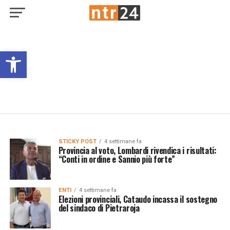
Open toolbar
STICKY POST
4 settimane fa
Provincia al voto, Lombardi rivendica i risultati:
“Conti in ordine e Sannio più forte”
ENTI
4 settimane fa
Elezioni provinciali, Cataudo incassa il sostegno
del sindaco di Pietraroja