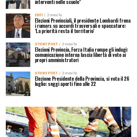
interventi nelle scuole”
ENTI
2 mesi fa
Elezioni Provinciali, il presidente Lombardi frena
i rumors su accordi trasversali e spaccature:
‘La priorità resta il territorio’
STICKY POST
2 mesi fa
Elezioni Provincia, Forza Italia rompe gli indugi:
comunicazione interna lascia libertà di voto ai
propri amministratori
STICKY POST
2 mesi fa
Elezione Presidente della Provincia, si vota il 26
luglio: seggi aperti fino alle 22