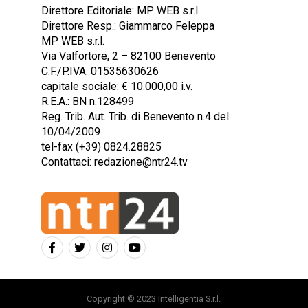
Direttore Editoriale: MP WEB s.r.l.
Direttore Resp.: Giammarco Feleppa
MP WEB s.r.l.
Via Valfortore, 2 – 82100 Benevento
C.F./P.IVA: 01535630626
capitale sociale: € 10.000,00 i.v.
R.E.A.: BN n.128499
Reg. Trib. Aut. Trib. di Benevento n.4 del
10/04/2009
tel-fax (+39) 0824.28825
Contattaci: redazione@ntr24.tv
Copyright © 2023 Intelligentia S.r.l.