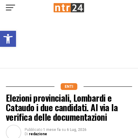
Open toolbar
ENTI
Elezioni provinciali, Lombardi e
Cataudo i due candidati. Al via la
verifica delle documentazioni
Pubblicato
1 mese fa
su
6 Lug, 2026
Di
redazione