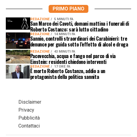
PRIMO PIANO
REDAZIONE
5 MINUTI FA
San Marco dei Cavoti, domani mattina i funerali di
Roberto Costanzo: sarà lutto cittadino
REDAZIONE
14 MINUTI FA
Sannio, controlli straordinari dei Carabinieri: tre
denunce per guida sotto l’effetto di alcol e droga
REDAZIONE
43 MINUTI FA
Pacevecchia, acqua e fango nel parco di via
Einstein: residenti chiedono interventi
REDAZIONE
17 ORE FA
È morto Roberto Costanzo, addio a un
protagonista della politica sannita
Disclaimer
Privacy
Pubblicità
Contattaci