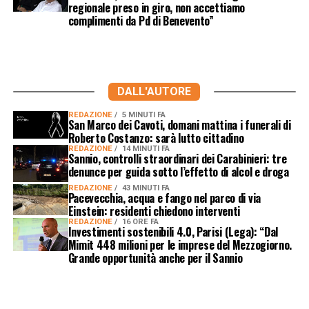
regionale preso in giro, non accettiamo
complimenti da Pd di Benevento”
DALL'AUTORE
REDAZIONE
5 MINUTI FA
San Marco dei Cavoti, domani mattina i funerali di
Roberto Costanzo: sarà lutto cittadino
REDAZIONE
14 MINUTI FA
Sannio, controlli straordinari dei Carabinieri: tre
denunce per guida sotto l’effetto di alcol e droga
REDAZIONE
43 MINUTI FA
Pacevecchia, acqua e fango nel parco di via
Einstein: residenti chiedono interventi
REDAZIONE
16 ORE FA
Investimenti sostenibili 4.0, Parisi (Lega): “Dal
Mimit 448 milioni per le imprese del Mezzogiorno.
Grande opportunità anche per il Sannio