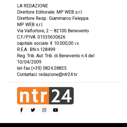
LA REDAZIONE
Direttore Editoriale: MP WEB s.r.l.
Direttore Resp.: Giammarco Feleppa
MP WEB s.r.l.
Via Valfortore, 2 – 82100 Benevento
C.F./P.IVA: 01535630626
capitale sociale: € 10.000,00 i.v.
R.E.A.: BN n.128499
Reg. Trib. Aut. Trib. di Benevento n.4 del
10/04/2009
tel-fax (+39) 0824.28825
Contattaci: redazione@ntr24.tv