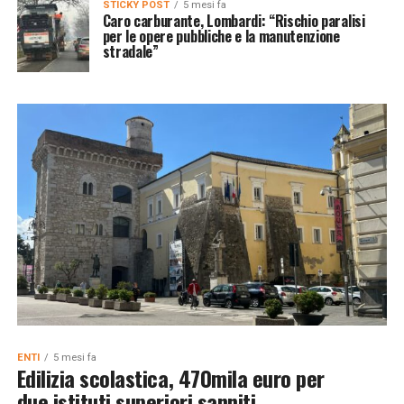
STICKY POST
5 mesi fa
Caro carburante, Lombardi: “Rischio paralisi
per le opere pubbliche e la manutenzione
stradale”
ENTI
5 mesi fa
Edilizia scolastica, 470mila euro per
due istituti superiori sanniti