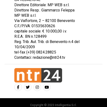
Direttore Editoriale: MP WEB s.r.l.
Direttore Resp.: Giammarco Feleppa
MP WEB s.r.l.
Via Valfortore, 2 – 82100 Benevento
C.F./P.IVA: 01535630626
capitale sociale: € 10.000,00 i.v.
R.E.A.: BN n.128499
Reg. Trib. Aut. Trib. di Benevento n.4 del
10/04/2009
tel-fax (+39) 0824.28825
Contattaci: redazione@ntr24.tv
Copyright © 2023 Intelligentia S.r.l.