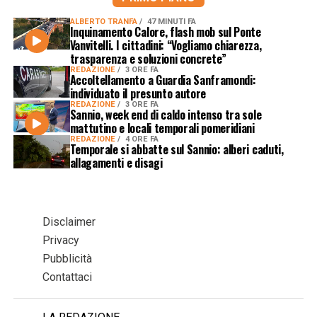
ALBERTO TRANFA
47 MINUTI FA
Inquinamento Calore, flash mob sul Ponte
Vanvitelli. I cittadini: “Vogliamo chiarezza,
trasparenza e soluzioni concrete”
REDAZIONE
3 ORE FA
Accoltellamento a Guardia Sanframondi:
individuato il presunto autore
REDAZIONE
3 ORE FA
Sannio, week end di caldo intenso tra sole
mattutino e locali temporali pomeridiani
REDAZIONE
4 ORE FA
Temporale si abbatte sul Sannio: alberi caduti,
allagamenti e disagi
Disclaimer
Privacy
Pubblicità
Contattaci