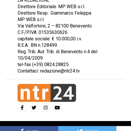
LA REDAZIONE
Direttore Editoriale: MP WEB s.r.l.
Direttore Resp.: Giammarco Feleppa
MP WEB s.r.l.
Via Valfortore, 2 – 82100 Benevento
C.F./P.IVA: 01535630626
capitale sociale: € 10.000,00 i.v.
R.E.A.: BN n.128499
Reg. Trib. Aut. Trib. di Benevento n.4 del
10/04/2009
tel-fax (+39) 0824.28825
Contattaci: redazione@ntr24.tv
Copyright © 2023 Intelligentia S.r.l.