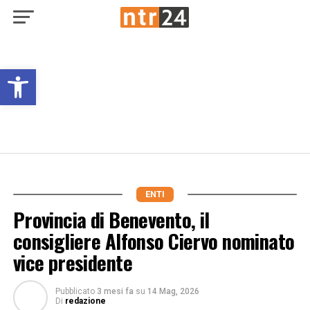
Open toolbar
ENTI
Provincia di Benevento, il
consigliere Alfonso Ciervo nominato
vice presidente
Pubblicato
3 mesi fa
su
14 Mag, 2026
Di
redazione