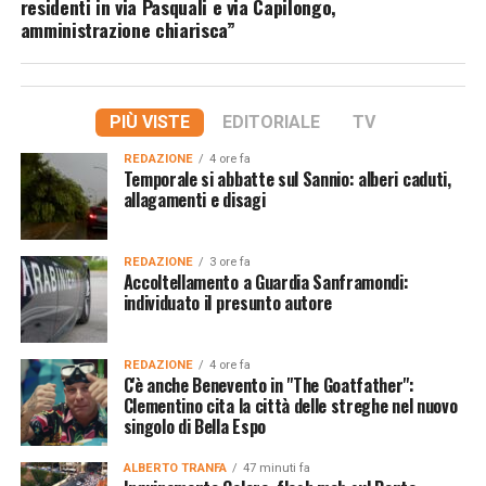
residenti in via Pasquali e via Capilongo,
amministrazione chiarisca”
PIÙ VISTE
EDITORIALE
TV
REDAZIONE
4 ore fa
Temporale si abbatte sul Sannio: alberi caduti,
allagamenti e disagi
REDAZIONE
3 ore fa
Accoltellamento a Guardia Sanframondi:
individuato il presunto autore
REDAZIONE
4 ore fa
C'è anche Benevento in "The Goatfather":
Clementino cita la città delle streghe nel nuovo
singolo di Bella Espo
ALBERTO TRANFA
47 minuti fa