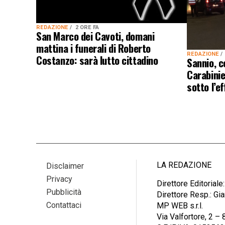
REDAZIONE
2 ORE FA
San Marco dei Cavoti, domani
mattina i funerali di Roberto
REDAZIONE
Costanzo: sarà lutto cittadino
Sannio, c
Carabinie
sotto l’ef
LA REDAZIONE
Disclaimer
Privacy
Direttore Editoriale
Pubblicità
Direttore Resp.: G
Contattaci
MP WEB s.r.l.
Via Valfortore, 2 