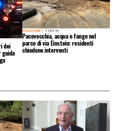
REDAZIONE
3 ORE FA
Pacevecchia, acqua e fango nel
parco di via Einstein: residenti
i dei
chiedono interventi
r guida
oga