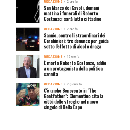
REDAZIONE
2 ore fa
San Marco dei Cavoti, domani
mattina i funerali di Roberto
Costanzo: sarà lutto cittadino
REDAZIONE
2 ore fa
Sannio, controlli straordinari dei
Carabinieri: tre denunce per guida
sotto l’effetto di alcol e droga
REDAZIONE
19 ore fa
È morto Roberto Costanzo, addio
a un protagonista della politica
sannita
REDAZIONE
2 giorni fa
C'è anche Benevento in "The
Goatfather": Clementino cita la
città delle streghe nel nuovo
singolo di Bella Espo