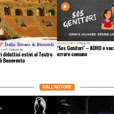
REDAZIONE
2 MESI FA
‘Sos Genitori’ – ADHD e vac
1 SETTIMANA FA
errore comune
i didattici estivi al Teatro
i Benevento
DALL'AUTORE