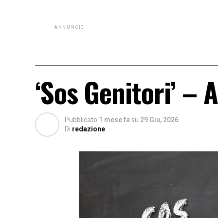
ANNUNCIO
‘Sos Genitori’ – 
Pubblicato
1 mese fa
su
29 Giu, 2026
Di
redazione