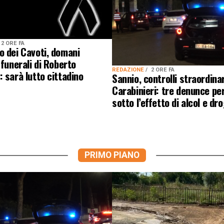
2 ORE FA
 dei Cavoti, domani
 funerali di Roberto
REDAZIONE
2 ORE FA
 sarà lutto cittadino
Sannio, controlli straordinar
Carabinieri: tre denunce pe
sotto l’effetto di alcol e dr
PRIMO PIANO