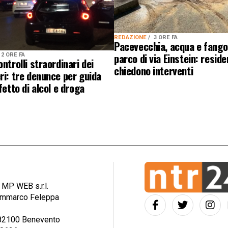
REDAZIONE
3 ORE FA
Pacevecchia, acqua e fango
parco di via Einstein: reside
2 ORE FA
ontrolli straordinari dei
chiedono interventi
ri: tre denunce per guida
fetto di alcol e droga
: MP WEB s.r.l.
iammarco Feleppa
– 82100 Benevento