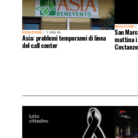
REDAZIONE
San Marco
REDAZIONE
1 ORA FA
Asia: problemi temporanei di linea
mattina i
del call center
Costanzo: