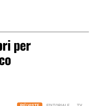
ri per
ico
PIÙ VISTE
EDITORIALE
TV