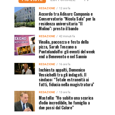
REDAZIONE
12 ore fa
Accordo tra Adisurc Campania e
Conservatorio “Nicola Sala” per la
residenza universitaria “Il
Molino”: presto il bando
REDAZIONE
42 minuti fa
Vinalia, paccozza e festa della
pizza, Sarah Toscano a
Pontelandolfo: gli eventi del week
end a Benevento e nel Sannio
REDAZIONE
16 ore fa
Inchiesta appalti, Domenico
Vessichelli tra gli indagati. Il
sindaco: “Totale estraneità ai
fatti, fiducia nella magistratura”
REDAZIONE
13 ore fa
Mastella: "Ho subito una scarica
d'odio incredibile, ho famiglia a
due passi dal Calore"