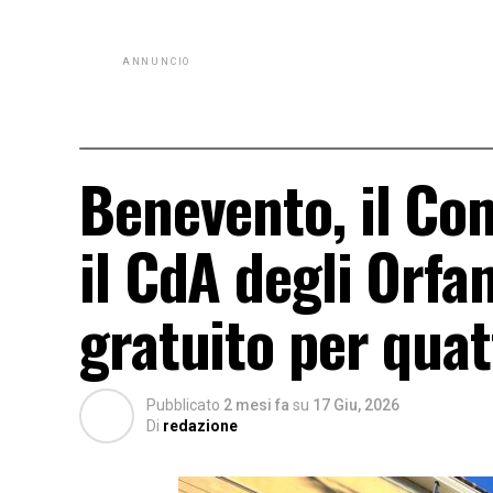
ANNUNCIO
Benevento, il Co
il CdA degli Orfan
gratuito per quat
Pubblicato
2 mesi fa
su
17 Giu, 2026
Di
redazione