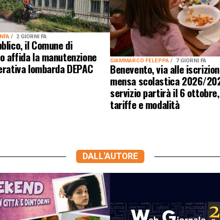
ANFA
2 GIORNI FA
blico, il Comune di
o affida la manutenzione
GIAMMARCO FELEPPA
7 GIORNI FA
perativa lombarda DEPAC
Benevento, via alle iscrizion
mensa scolastica 2026/2027
servizio partirà il 6 ottobre
tariffe e modalità
DALL'AUTORE