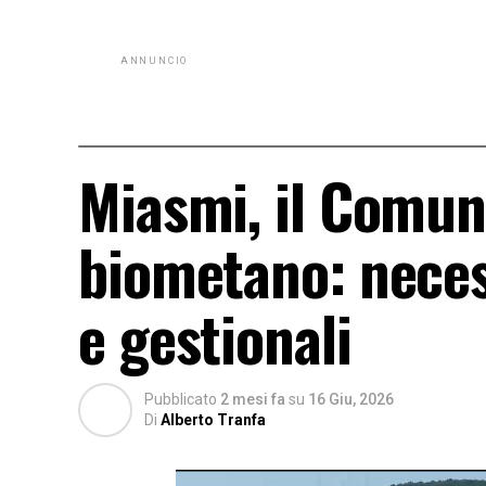
ANNUNCIO
Miasmi, il Comun
biometano: necess
e gestionali
Pubblicato
2 mesi fa
su
16 Giu, 2026
Di
Alberto Tranfa