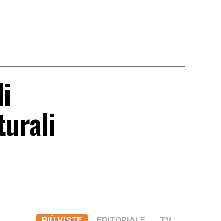
i
turali
PIÙ VISTE
EDITORIALE
TV