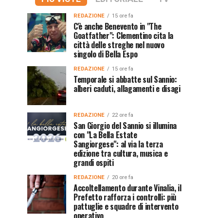
REDAZIONE
15 ore fa
C'è anche Benevento in "The
Goatfather": Clementino cita la
città delle streghe nel nuovo
singolo di Bella Espo
REDAZIONE
15 ore fa
Temporale si abbatte sul Sannio:
alberi caduti, allagamenti e disagi
REDAZIONE
22 ore fa
San Giorgio del Sannio si illumina
con "La Bella Estate
Sangiorgese": al via la terza
edizione tra cultura, musica e
grandi ospiti
REDAZIONE
20 ore fa
Accoltellamento durante Vinalia, il
Prefetto rafforza i controlli: più
pattuglie e squadre di intervento
operativo