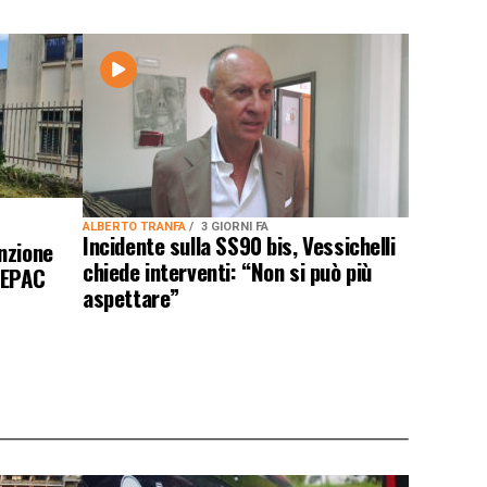
ALBERTO TRANFA
3 GIORNI FA
Incidente sulla SS90 bis, Vessichelli
nzione
chiede interventi: “Non si può più
DEPAC
aspettare”