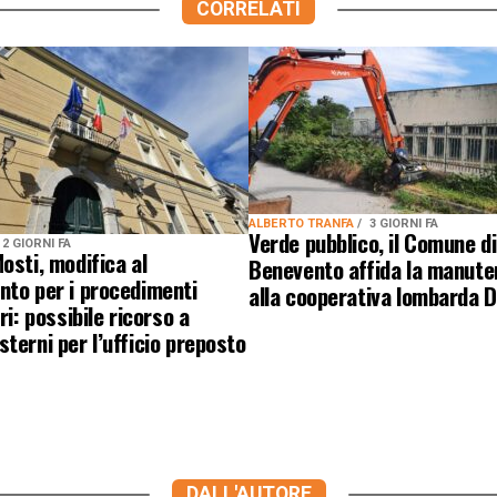
CORRELATI
ALBERTO TRANFA
3 GIORNI FA
Verde pubblico, il Comune di
2 GIORNI FA
osti, modifica al
Benevento affida la manute
nto per i procedimenti
alla cooperativa lombarda 
ri: possibile ricorso a
terni per l’ufficio preposto
DALL'AUTORE