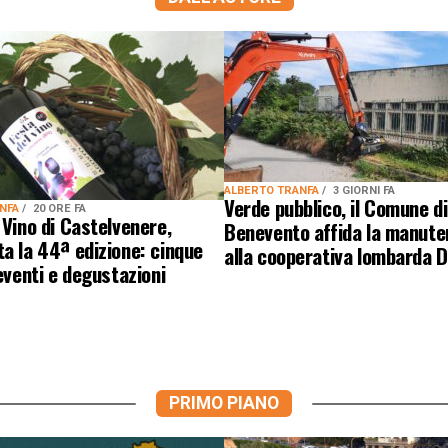
ALBERTO TRANFA
3 GIORNI FA
Verde pubblico, il Comune di
ANFA
20 ORE FA
 Vino di Castelvenere,
Benevento affida la manute
a la 44ª edizione: cinque
alla cooperativa lombarda 
 eventi e degustazioni
PRIMO PIANO