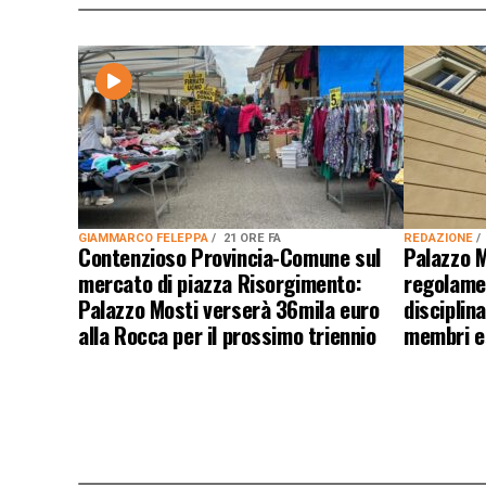
GIAMMARCO FELEPPA
21 ORE FA
REDAZIONE
Contenzioso Provincia-Comune sul
Palazzo M
mercato di piazza Risorgimento:
regolame
Palazzo Mosti verserà 36mila euro
disciplina
alla Rocca per il prossimo triennio
membri es