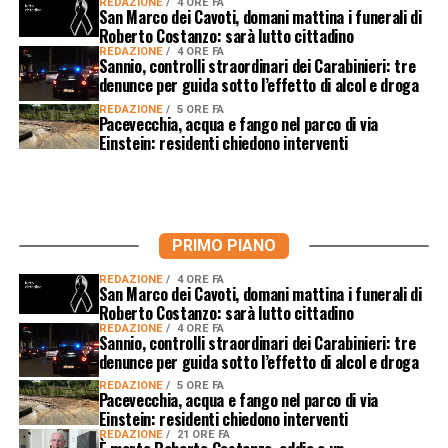
REDAZIONE
4 ORE FA
San Marco dei Cavoti, domani mattina i funerali di
Roberto Costanzo: sarà lutto cittadino
REDAZIONE
4 ORE FA
Sannio, controlli straordinari dei Carabinieri: tre
denunce per guida sotto l’effetto di alcol e droga
REDAZIONE
5 ORE FA
Pacevecchia, acqua e fango nel parco di via
Einstein: residenti chiedono interventi
PRIMO PIANO
REDAZIONE
4 ORE FA
San Marco dei Cavoti, domani mattina i funerali di
Roberto Costanzo: sarà lutto cittadino
REDAZIONE
4 ORE FA
Sannio, controlli straordinari dei Carabinieri: tre
denunce per guida sotto l’effetto di alcol e droga
REDAZIONE
5 ORE FA
Pacevecchia, acqua e fango nel parco di via
Einstein: residenti chiedono interventi
REDAZIONE
21 ORE FA