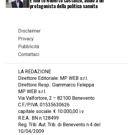
È morto Roberto Costanzo, addio a un
protagonista della politica sannita
Disclaimer
Privacy
Pubblicità
Contattaci
LA REDAZIONE
Direttore Editoriale: MP WEB s.r.l.
Direttore Resp.: Giammarco Feleppa
MP WEB s.r.l.
Via Valfortore, 2 – 82100 Benevento
C.F./P.IVA: 01535630626
capitale sociale: € 10.000,00 i.v.
R.E.A.: BN n.128499
Reg. Trib. Aut. Trib. di Benevento n.4 del
10/04/2009