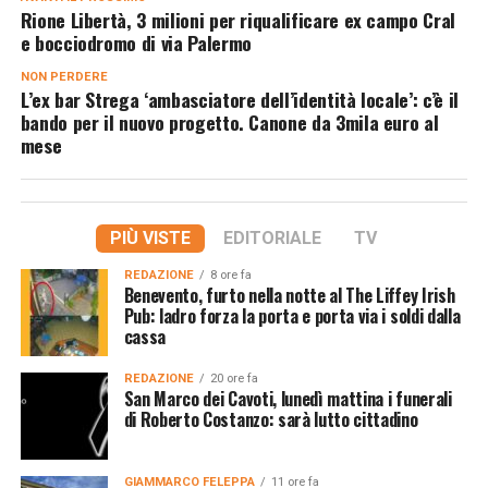
Rione Libertà, 3 milioni per riqualificare ex campo Cral
e bocciodromo di via Palermo
NON PERDERE
L’ex bar Strega ‘ambasciatore dell’identità locale’: c’è il
bando per il nuovo progetto. Canone da 3mila euro al
mese
PIÙ VISTE
EDITORIALE
TV
REDAZIONE
8 ore fa
Benevento, furto nella notte al The Liffey Irish
Pub: ladro forza la porta e porta via i soldi dalla
cassa
REDAZIONE
20 ore fa
San Marco dei Cavoti, lunedì mattina i funerali
di Roberto Costanzo: sarà lutto cittadino
GIAMMARCO FELEPPA
11 ore fa