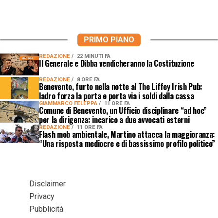
PRIMO PIANO
REDAZIONE
22 MINUTI FA
Il Generale e Dibba vendicheranno la Costituzione
REDAZIONE
8 ORE FA
Benevento, furto nella notte al The Liffey Irish Pub:
ladro forza la porta e porta via i soldi dalla cassa
GIAMMARCO FELEPPA
11 ORE FA
Comune di Benevento, un Ufficio disciplinare “ad hoc”
per la dirigenza: incarico a due avvocati esterni
REDAZIONE
11 ORE FA
Flash mob ambientale, Martino attacca la maggioranza:
“Una risposta mediocre e di bassissimo profilo politico”
Disclaimer
Privacy
Pubblicità