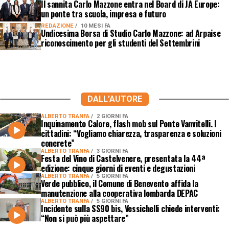
Il sannita Carlo Mazzone entra nel Board di JA Europe:
un ponte tra scuola, impresa e futuro
REDAZIONE
10 MESI FA
Undicesima Borsa di Studio Carlo Mazzone: ad Arpaise
riconoscimento per gli studenti del Settembrini
DALL'AUTORE
ALBERTO TRANFA
2 GIORNI FA
Inquinamento Calore, flash mob sul Ponte Vanvitelli. I
cittadini: “Vogliamo chiarezza, trasparenza e soluzioni
concrete”
ALBERTO TRANFA
3 GIORNI FA
Festa del Vino di Castelvenere, presentata la 44ª
edizione: cinque giorni di eventi e degustazioni
ALBERTO TRANFA
5 GIORNI FA
Verde pubblico, il Comune di Benevento affida la
manutenzione alla cooperativa lombarda DEPAC
ALBERTO TRANFA
5 GIORNI FA
Incidente sulla SS90 bis, Vessichelli chiede interventi:
“Non si può più aspettare”