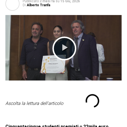
Pubblicato
2 mesi fa
su
15 Giu, 2026
Di
Alberto Tranfa
Ascolta la lettura dell'articolo
Cinquantacinque studenti premiati
e
22mila euro