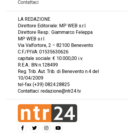
Contattaci
LA REDAZIONE
Direttore Editoriale: MP WEB s.r.l.
Direttore Resp.: Giammarco Feleppa
MP WEB s.r.l.
Via Valfortore, 2 – 82100 Benevento
C.F./P.IVA: 01535630626
capitale sociale: € 10.000,00 i.v.
R.E.A.: BN n.128499
Reg. Trib. Aut. Trib. di Benevento n.4 del
10/04/2009
tel-fax (+39) 0824.28825
Contattaci: redazione@ntr24.tv