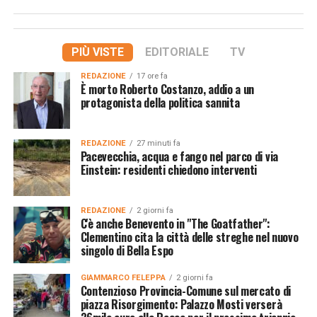
PIÙ VISTE
EDITORIALE
TV
REDAZIONE
17 ore fa
È morto Roberto Costanzo, addio a un
protagonista della politica sannita
REDAZIONE
27 minuti fa
Pacevecchia, acqua e fango nel parco di via
Einstein: residenti chiedono interventi
REDAZIONE
2 giorni fa
C'è anche Benevento in "The Goatfather":
Clementino cita la città delle streghe nel nuovo
singolo di Bella Espo
GIAMMARCO FELEPPA
2 giorni fa
Contenzioso Provincia-Comune sul mercato di
piazza Risorgimento: Palazzo Mosti verserà