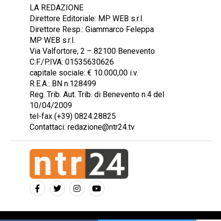
LA REDAZIONE
Direttore Editoriale: MP WEB s.r.l.
Direttore Resp.: Giammarco Feleppa
MP WEB s.r.l.
Via Valfortore, 2 – 82100 Benevento
C.F./P.IVA: 01535630626
capitale sociale: € 10.000,00 i.v.
R.E.A.: BN n.128499
Reg. Trib. Aut. Trib. di Benevento n.4 del
10/04/2009
tel-fax (+39) 0824.28825
Contattaci: redazione@ntr24.tv