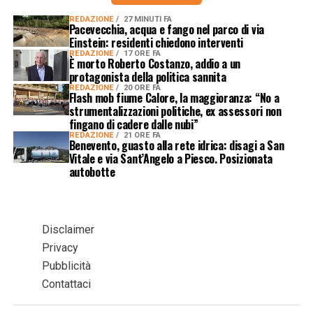
REDAZIONE
27 MINUTI FA
Pacevecchia, acqua e fango nel parco di via
Einstein: residenti chiedono interventi
REDAZIONE
17 ORE FA
È morto Roberto Costanzo, addio a un
protagonista della politica sannita
REDAZIONE
20 ORE FA
Flash mob fiume Calore, la maggioranza: “No a
strumentalizzazioni politiche, ex assessori non
fingano di cadere dalle nubi”
REDAZIONE
21 ORE FA
Benevento, guasto alla rete idrica: disagi a San
Vitale e via Sant’Angelo a Piesco. Posizionata
autobotte
Disclaimer
Privacy
Pubblicità
Contattaci