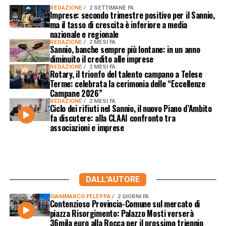
REDAZIONE
2 SETTIMANE FA
Imprese: secondo trimestre positivo per il Sannio,
ma il tasso di crescita è inferiore a media
nazionale e regionale
REDAZIONE
2 MESI FA
Sannio, banche sempre più lontane: in un anno
diminuito il credito alle imprese
REDAZIONE
2 MESI FA
Rotary, il trionfo del talento campano a Telese
Terme: celebrata la cerimonia delle “Eccellenze
Campane 2026”
REDAZIONE
2 MESI FA
Ciclo dei rifiuti nel Sannio, il nuovo Piano d’Ambito
fa discutere: alla CLAAI confronto tra
associazioni e imprese
DALL'AUTORE
GIAMMARCO FELEPPA
2 GIORNI FA
Contenzioso Provincia-Comune sul mercato di
piazza Risorgimento: Palazzo Mosti verserà
36mila euro alla Rocca per il prossimo triennio