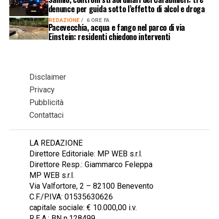
denunce per guida sotto l’effetto di alcol e droga
REDAZIONE
6 ORE FA
Pacevecchia, acqua e fango nel parco di via
Einstein: residenti chiedono interventi
Disclaimer
Privacy
Pubblicità
Contattaci
LA REDAZIONE
Direttore Editoriale: MP WEB s.r.l.
Direttore Resp.: Giammarco Feleppa
MP WEB s.r.l.
Via Valfortore, 2 – 82100 Benevento
C.F./P.IVA: 01535630626
capitale sociale: € 10.000,00 i.v.
R.E.A.: BN n.128499