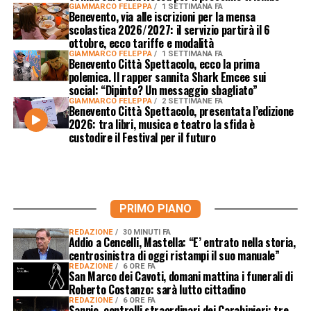
GIAMMARCO FELEPPA
1 SETTIMANA FA
Benevento, via alle iscrizioni per la mensa
scolastica 2026/2027: il servizio partirà il 6
ottobre, ecco tariffe e modalità
GIAMMARCO FELEPPA
1 SETTIMANA FA
Benevento Città Spettacolo, ecco la prima
polemica. Il rapper sannita Shark Emcee sui
social: “Dipinto? Un messaggio sbagliato”
GIAMMARCO FELEPPA
2 SETTIMANE FA
Benevento Città Spettacolo, presentata l’edizione
2026: tra libri, musica e teatro la sfida è
custodire il Festival per il futuro
PRIMO PIANO
REDAZIONE
30 MINUTI FA
Addio a Cencelli, Mastella: “E’ entrato nella storia,
centrosinistra di oggi ristampi il suo manuale”
REDAZIONE
6 ORE FA
San Marco dei Cavoti, domani mattina i funerali di
Roberto Costanzo: sarà lutto cittadino
REDAZIONE
6 ORE FA
Sannio, controlli straordinari dei Carabinieri: tre