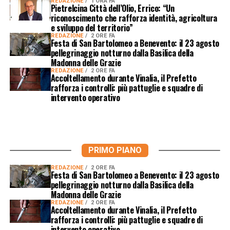
REDAZIONE
1 ORA FA
Pietrelcina Città dell’Olio, Errico: “Un
riconoscimento che rafforza identità, agricoltura
e sviluppo del territorio”
REDAZIONE
2 ORE FA
Festa di San Bartolomeo a Benevento: il 23 agosto
pellegrinaggio notturno dalla Basilica della
Madonna delle Grazie
REDAZIONE
2 ORE FA
Accoltellamento durante Vinalia, il Prefetto
rafforza i controlli: più pattuglie e squadre di
intervento operativo
PRIMO PIANO
REDAZIONE
2 ORE FA
Festa di San Bartolomeo a Benevento: il 23 agosto
pellegrinaggio notturno dalla Basilica della
Madonna delle Grazie
REDAZIONE
2 ORE FA
Accoltellamento durante Vinalia, il Prefetto
rafforza i controlli: più pattuglie e squadre di
intervento operativo