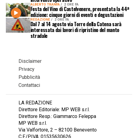
ALBERTO TRANFA
2 ORE FA
Festa del Vino di Castelvenere, presentata la 44ª
edizione: cinque giorni di eventi e degustazioni
REDAZIONE
2 ORE FA
Dal 7 al 14 agosto via Torre della Catena sarà
interessata dai lavori di ripristino del manto
stradale
Disclaimer
Privacy
Pubblicità
Contattaci
LA REDAZIONE
Direttore Editoriale: MP WEB s.r.l.
Direttore Resp.: Giammarco Feleppa
MP WEB s.r.l.
Via Valfortore, 2 – 82100 Benevento
C.F./P.IVA: 01535630626