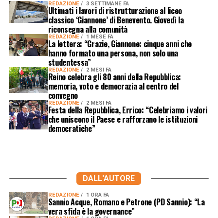
REDAZIONE
3 SETTIMANE FA
Ultimati i lavori di ristrutturazione al liceo
classico ‘Giannone’ di Benevento. Giovedì la
riconsegna alla comunità
REDAZIONE
1 MESE FA
La lettera: “Grazie, Giannone: cinque anni che
hanno formato una persona, non solo una
studentessa”
REDAZIONE
2 MESI FA
Reino celebra gli 80 anni della Repubblica:
memoria, voto e democrazia al centro del
convegno
REDAZIONE
2 MESI FA
Festa della Repubblica, Errico: “Celebriamo i valori
che uniscono il Paese e rafforzano le istituzioni
democratiche”
DALL'AUTORE
REDAZIONE
1 ORA FA
Sannio Acque, Romano e Petrone (PD Sannio): “La
vera sfida è la governance”