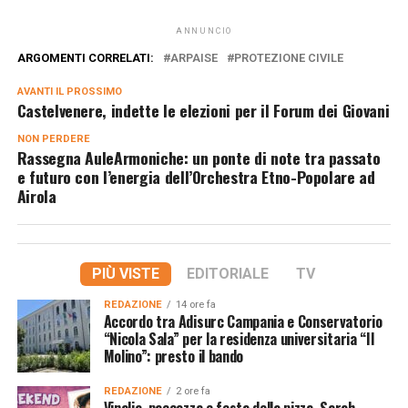
ANNUNCIO
ARGOMENTI CORRELATI:
ARPAISE
PROTEZIONE CIVILE
AVANTI IL ​​PROSSIMO
Castelvenere, indette le elezioni per il Forum dei Giovani
NON PERDERE
Rassegna AuleArmoniche: un ponte di note tra passato
e futuro con l’energia dell’Orchestra Etno-Popolare ad
Airola
PIÙ VISTE
EDITORIALE
TV
REDAZIONE
14 ore fa
Accordo tra Adisurc Campania e Conservatorio
“Nicola Sala” per la residenza universitaria “Il
Molino”: presto il bando
REDAZIONE
2 ore fa
Vinalia, paccozza e festa della pizza, Sarah