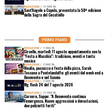
REDAZIONE
11 ORE FA
Sant’Angelo a Cupolo, presentata la 50ª edizione
della Sagra del Cecatiello
PRIMO PIANO
REDAZIONE
1 ORA FA
Circello, martedì 11 agosto appuntamento con la
“Festa a Macchia”: tradizione, eventi e tanta
musica
REDAZIONE
2 ORE FA
Vinalia, paccozza e festa della pizza, Sarah
Toscano a Pontelandolfo: gli eventi del week end a
Benevento e nel Sannio
REDAZIONE
2 ORE FA
Wg flash 24 del 7 agosto 2026
REDAZIONE
11 ORE FA
Carcere, Sappe: “A Benevento continua
l’emergenza. Nuove aggressioni e devastazioni,
due poliziotti feriti”