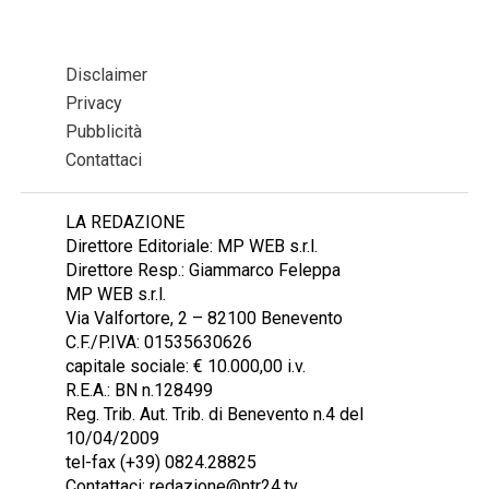
Disclaimer
Privacy
Pubblicità
Contattaci
LA REDAZIONE
Direttore Editoriale: MP WEB s.r.l.
Direttore Resp.: Giammarco Feleppa
MP WEB s.r.l.
Via Valfortore, 2 – 82100 Benevento
C.F./P.IVA: 01535630626
capitale sociale: € 10.000,00 i.v.
R.E.A.: BN n.128499
Reg. Trib. Aut. Trib. di Benevento n.4 del
10/04/2009
tel-fax (+39) 0824.28825
Contattaci: redazione@ntr24.tv