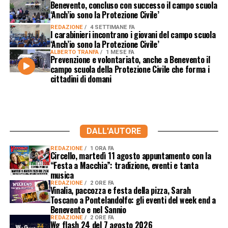
Benevento, concluso con successo il campo scuola
‘Anch’io sono la Protezione Civile’
REDAZIONE
4 SETTIMANE FA
I carabinieri incontrano i giovani del campo scuola
‘Anch’io sono la Protezione Civile’
ALBERTO TRANFA
1 MESE FA
Prevenzione e volontariato, anche a Benevento il
campo scuola della Protezione Civile che forma i
cittadini di domani
DALL'AUTORE
REDAZIONE
1 ORA FA
Circello, martedì 11 agosto appuntamento con la
“Festa a Macchia”: tradizione, eventi e tanta
musica
REDAZIONE
2 ORE FA
Vinalia, paccozza e festa della pizza, Sarah
Toscano a Pontelandolfo: gli eventi del week end a
Benevento e nel Sannio
REDAZIONE
2 ORE FA
Wg flash 24 del 7 agosto 2026