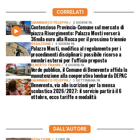
CORRELATI
GIAMMARCO FELEPPA
2 GIORNI FA
Contenzioso Provincia-Comune sul mercato di
piazza Risorgimento: Palazzo Mosti verserà
36mila euro alla Rocca per il prossimo triennio
REDAZIONE
3 GIORNI FA
Palazzo Mosti, modifica al regolamento per i
procedimenti disciplinari: possibile ricorso a
membri esterni per l’ufficio preposto
ALBERTO TRANFA
4 GIORNI FA
Verde pubblico, il Comune di Benevento affida la
manutenzione alla cooperativa lombarda DEPAC
GIAMMARCO FELEPPA
1 SETTIMANA FA
Benevento, via alle iscrizioni per la mensa
scolastica 2026/2027: il servizio partirà il 6
ottobre, ecco tariffe e modalità
DALL'AUTORE
REDAZIONE
3 ORE FA