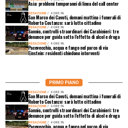
Asia: problemi temporanei di linea del call center
REDAZIONE
4 ORE FA
San Marco dei Cavoti, domani mattina i funerali di
Roberto Costanzo: sarà lutto cittadino
REDAZIONE
4 ORE FA
Sannio, controlli straordinari dei Carabinieri: tre
denunce per guida sotto l’effetto di alcol e droga
REDAZIONE
4 ORE FA
Pacevecchia, acqua e fango nel parco di via
Einstein: residenti chiedono interventi
PRIMO PIANO
REDAZIONE
4 ORE FA
San Marco dei Cavoti, domani mattina i funerali di
Roberto Costanzo: sarà lutto cittadino
REDAZIONE
4 ORE FA
Sannio, controlli straordinari dei Carabinieri: tre
denunce per guida sotto l’effetto di alcol e droga
REDAZIONE
4 ORE FA
Pacevecchia, acqua e fango nel parco di via