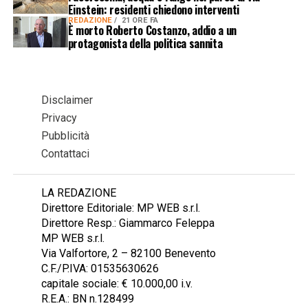
Einstein: residenti chiedono interventi
REDAZIONE
21 ORE FA
È morto Roberto Costanzo, addio a un
protagonista della politica sannita
Disclaimer
Privacy
Pubblicità
Contattaci
LA REDAZIONE
Direttore Editoriale: MP WEB s.r.l.
Direttore Resp.: Giammarco Feleppa
MP WEB s.r.l.
Via Valfortore, 2 – 82100 Benevento
C.F./P.IVA: 01535630626
capitale sociale: € 10.000,00 i.v.
R.E.A.: BN n.128499