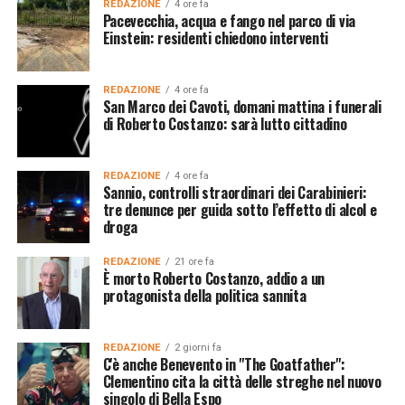
REDAZIONE
4 ore fa
Pacevecchia, acqua e fango nel parco di via
Einstein: residenti chiedono interventi
REDAZIONE
4 ore fa
San Marco dei Cavoti, domani mattina i funerali
di Roberto Costanzo: sarà lutto cittadino
REDAZIONE
4 ore fa
Sannio, controlli straordinari dei Carabinieri:
tre denunce per guida sotto l’effetto di alcol e
droga
REDAZIONE
21 ore fa
È morto Roberto Costanzo, addio a un
protagonista della politica sannita
REDAZIONE
2 giorni fa
C'è anche Benevento in "The Goatfather":
Clementino cita la città delle streghe nel nuovo
singolo di Bella Espo