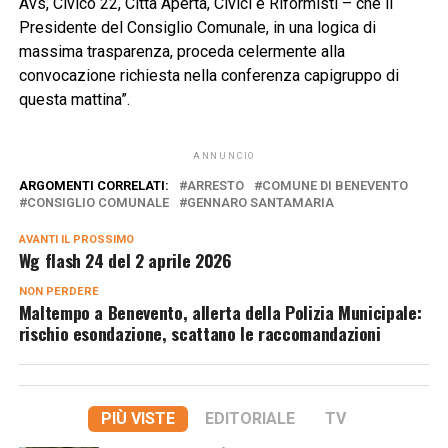
Avs, Civico 22, Città Aperta, Civici e Riformisti – che il
Presidente del Consiglio Comunale, in una logica di
massima trasparenza, proceda celermente alla
convocazione richiesta nella conferenza capigruppo di
questa mattina”.
ANNUNCIO
ARGOMENTI CORRELATI:
ARRESTO
COMUNE DI BENEVENTO
CONSIGLIO COMUNALE
GENNARO SANTAMARIA
AVANTI IL ​​PROSSIMO
Wg flash 24 del 2 aprile 2026
NON PERDERE
Maltempo a Benevento, allerta della Polizia Municipale:
rischio esondazione, scattano le raccomandazioni
PIÙ VISTE
EDITORIALE
TV