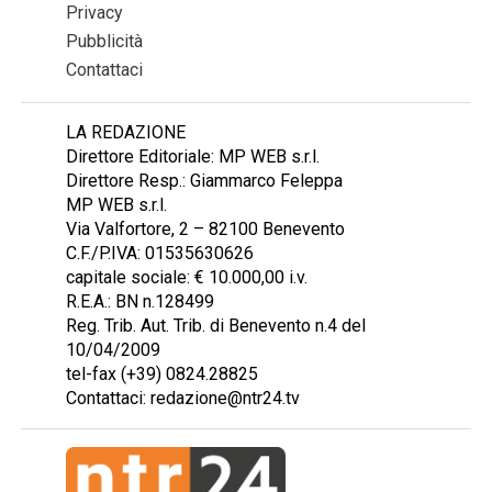
Privacy
Pubblicità
Contattaci
LA REDAZIONE
Direttore Editoriale: MP WEB s.r.l.
Direttore Resp.: Giammarco Feleppa
MP WEB s.r.l.
Via Valfortore, 2 – 82100 Benevento
C.F./P.IVA: 01535630626
capitale sociale: € 10.000,00 i.v.
R.E.A.: BN n.128499
Reg. Trib. Aut. Trib. di Benevento n.4 del
10/04/2009
tel-fax (+39) 0824.28825
Contattaci: redazione@ntr24.tv