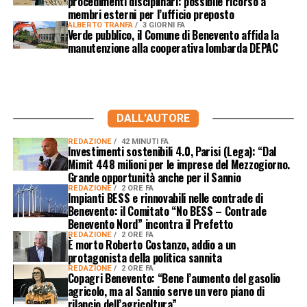
procedimenti disciplinari: possibile ricorso a
membri esterni per l’ufficio preposto
ALBERTO TRANFA
3 GIORNI FA
Verde pubblico, il Comune di Benevento affida la
manutenzione alla cooperativa lombarda DEPAC
DALL'AUTORE
REDAZIONE
42 MINUTI FA
Investimenti sostenibili 4.0, Parisi (Lega): “Dal
Mimit 448 milioni per le imprese del Mezzogiorno.
Grande opportunità anche per il Sannio
REDAZIONE
2 ORE FA
Impianti BESS e rinnovabili nelle contrade di
Benevento: il Comitato “No BESS – Contrade
Benevento Nord” incontra il Prefetto
REDAZIONE
2 ORE FA
È morto Roberto Costanzo, addio a un
protagonista della politica sannita
REDAZIONE
2 ORE FA
Copagri Benevento: “Bene l’aumento del gasolio
agricolo, ma al Sannio serve un vero piano di
rilancio dell’agricoltura”