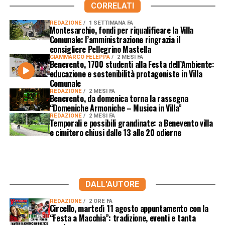
CORRELATI
REDAZIONE
1 SETTIMANA FA
Montesarchio, fondi per riqualificare la Villa
Comunale: l’amministrazione ringrazia il
consigliere Pellegrino Mastella
GIAMMARCO FELEPPA
2 MESI FA
Benevento, 1700 studenti alla Festa dell’Ambiente:
educazione e sostenibilità protagoniste in Villa
Comunale
REDAZIONE
2 MESI FA
Benevento, da domenica torna la rassegna
“Domeniche Armoniche – Musica in Villa”
REDAZIONE
2 MESI FA
Temporali e possibili grandinate: a Benevento villa
e cimitero chiusi dalle 13 alle 20 odierne
DALL'AUTORE
REDAZIONE
2 ORE FA
Circello, martedì 11 agosto appuntamento con la
“Festa a Macchia”: tradizione, eventi e tanta