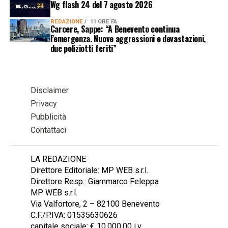
Wg flash 24 del 7 agosto 2026
REDAZIONE
11 ORE FA
Carcere, Sappe: “A Benevento continua
l’emergenza. Nuove aggressioni e devastazioni,
due poliziotti feriti”
Disclaimer
Privacy
Pubblicità
Contattaci
LA REDAZIONE
Direttore Editoriale: MP WEB s.r.l.
Direttore Resp.: Giammarco Feleppa
MP WEB s.r.l.
Via Valfortore, 2 – 82100 Benevento
C.F./P.IVA: 01535630626
capitale sociale: € 10.000,00 i.v.