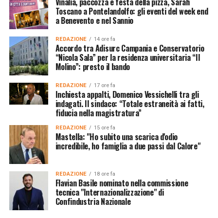
Vinalia, paccozza e festa della pizza, Sarah
Toscano a Pontelandolfo: gli eventi del week end
a Benevento e nel Sannio
REDAZIONE
14 ore fa
Accordo tra Adisurc Campania e Conservatorio
“Nicola Sala” per la residenza universitaria “Il
Molino”: presto il bando
REDAZIONE
17 ore fa
Inchiesta appalti, Domenico Vessichelli tra gli
indagati. Il sindaco: “Totale estraneità ai fatti,
fiducia nella magistratura”
REDAZIONE
15 ore fa
Mastella: "Ho subito una scarica d'odio
incredibile, ho famiglia a due passi dal Calore"
REDAZIONE
18 ore fa
Flavian Basile nominato nella commissione
tecnica "Internazionalizzazione" di
Confindustria Nazionale