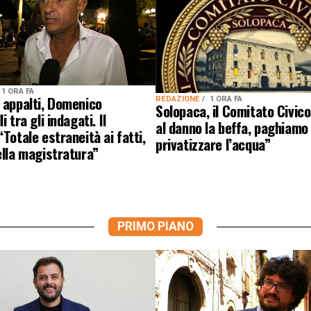
1 ORA FA
 appalti, Domenico
REDAZIONE
1 ORA FA
Solopaca, il Comitato Civico
i tra gli indagati. Il
al danno la beffa, paghiamo
“Totale estraneità ai fatti,
privatizzare l’acqua”
ella magistratura”
PRIMO PIANO