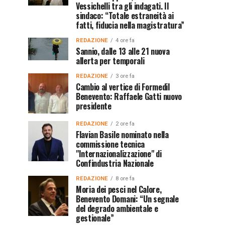
Vessichelli tra gli indagati. Il
sindaco: “Totale estraneità ai
fatti, fiducia nella magistratura”
REDAZIONE
4 ore fa
Sannio, dalle 13 alle 21 nuova
allerta per temporali
REDAZIONE
3 ore fa
Cambio al vertice di Formedil
Benevento: Raffaele Gatti nuovo
presidente
REDAZIONE
2 ore fa
Flavian Basile nominato nella
commissione tecnica
"Internazionalizzazione" di
Confindustria Nazionale
REDAZIONE
8 ore fa
Moria dei pesci nel Calore,
Benevento Domani: “Un segnale
del degrado ambientale e
gestionale”