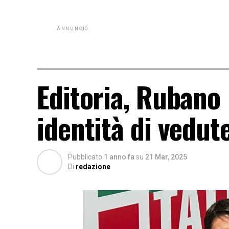
ANNUNCIO
Editoria, Rubano 
identità di vedut
Pubblicato
1 anno fa
su
21 Mar, 2025
Di
redazione