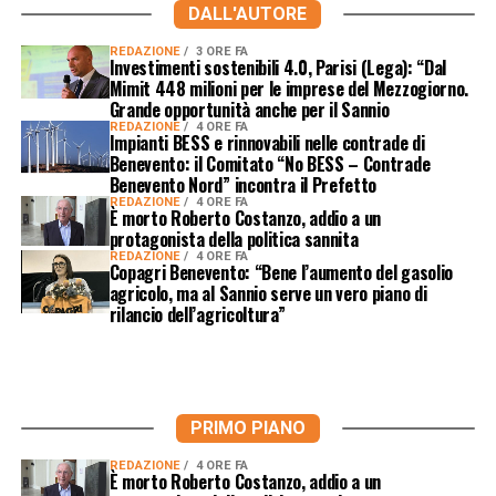
DALL'AUTORE
REDAZIONE
3 ORE FA
Investimenti sostenibili 4.0, Parisi (Lega): “Dal
Mimit 448 milioni per le imprese del Mezzogiorno.
Grande opportunità anche per il Sannio
REDAZIONE
4 ORE FA
Impianti BESS e rinnovabili nelle contrade di
Benevento: il Comitato “No BESS – Contrade
Benevento Nord” incontra il Prefetto
REDAZIONE
4 ORE FA
È morto Roberto Costanzo, addio a un
protagonista della politica sannita
REDAZIONE
4 ORE FA
Copagri Benevento: “Bene l’aumento del gasolio
agricolo, ma al Sannio serve un vero piano di
rilancio dell’agricoltura”
PRIMO PIANO
REDAZIONE
4 ORE FA
È morto Roberto Costanzo, addio a un