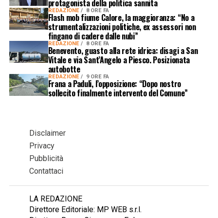
protagonista della politica sannita
REDAZIONE
8 ORE FA
Flash mob fiume Calore, la maggioranza: “No a
strumentalizzazioni politiche, ex assessori non
fingano di cadere dalle nubi”
REDAZIONE
8 ORE FA
Benevento, guasto alla rete idrica: disagi a San
Vitale e via Sant’Angelo a Piesco. Posizionata
autobotte
REDAZIONE
9 ORE FA
Frana a Paduli, l’opposizione: “Dopo nostro
sollecito finalmente intervento del Comune”
Disclaimer
Privacy
Pubblicità
Contattaci
LA REDAZIONE
Direttore Editoriale: MP WEB s.r.l.