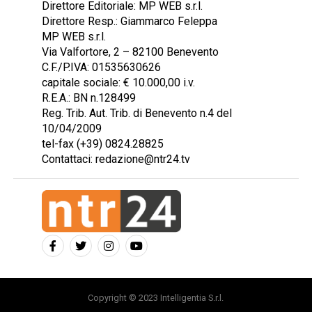
Direttore Editoriale: MP WEB s.r.l.
Direttore Resp.: Giammarco Feleppa
MP WEB s.r.l.
Via Valfortore, 2 – 82100 Benevento
C.F./P.IVA: 01535630626
capitale sociale: € 10.000,00 i.v.
R.E.A.: BN n.128499
Reg. Trib. Aut. Trib. di Benevento n.4 del
10/04/2009
tel-fax (+39) 0824.28825
Contattaci: redazione@ntr24.tv
Copyright © 2023 Intelligentia S.r.l.