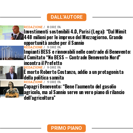
DALL'AUTORE
REDAZIONE
8 ORE FA
Investimenti sostenibili 4.0, Parisi (Lega): “Dal Mimit
448 milioni per le imprese del Mezzogiorno. Grande
opportunità anche per il Sannio
REDAZIONE
9 ORE FA
Impianti BESS e rinnovabili nelle contrade di Benevento:
il Comitato “No BESS – Contrade Benevento Nord”
incontra il Prefetto
REDAZIONE
9 ORE FA
È morto Roberto Costanzo, addio a un protagonista
della politica sannita
REDAZIONE
9 ORE FA
Copagri Benevento: “Bene l’aumento del gasolio
agricolo, ma al Sannio serve un vero piano di rilancio
dell’agricoltura”
PRIMO PIANO