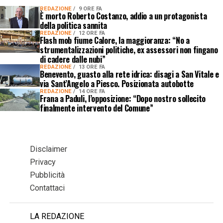
REDAZIONE
9 ORE FA
È morto Roberto Costanzo, addio a un protagonista
della politica sannita
REDAZIONE
12 ORE FA
Flash mob fiume Calore, la maggioranza: “No a
strumentalizzazioni politiche, ex assessori non fingano
di cadere dalle nubi”
REDAZIONE
13 ORE FA
Benevento, guasto alla rete idrica: disagi a San Vitale e
via Sant’Angelo a Piesco. Posizionata autobotte
REDAZIONE
14 ORE FA
Frana a Paduli, l’opposizione: “Dopo nostro sollecito
finalmente intervento del Comune”
Disclaimer
Privacy
Pubblicità
Contattaci
LA REDAZIONE