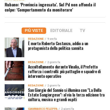
Rubano: ‘Provincia ingessata’. Sul Pd non affonda il
colpo: ‘Comportamento da monitorare’
PIÙ VISTE
EDITORIALE
TV
REDAZIONE
9 ore fa
È morto Roberto Costanzo, addio a un
protagonista della politica sannita
REDAZIONE
2 giorni fa
Accoltellamento durante Vinalia, il Prefetto
rafforza i controlli: più pattuglie e squadre di
intervento operativo
REDAZIONE
2 giorni fa
San Giorgio del Sannio si illumina con "La Bella
Estate Sangiorgese": al via la terza edizione tra
cultura, musica e grandi ospiti
GIAMMARCO FELEPPA
2 giorni fa