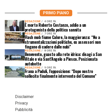
PRIMO PIANO
REDAZIONE
4 ORE FA
È morto Roberto Costanzo, addio a un
protagonista della politica sannita
REDAZIONE
7 ORE FA
Flash mob fiume Calore, la maggioranza: “No a
strumentalizzazioni politiche, ex assessori non
fingano di cadere dalle nubi”
REDAZIONE
8 ORE FA
Benevento, guasto alla rete idrica: disagi a San
Vitale e via Sant’Angelo a Piesco. Posizionata
autobotte
REDAZIONE
9 ORE FA
Frana a Paduli, l’opposizione: “Dopo nostro
sollecito finalmente intervento del Comune”
Disclaimer
Privacy
Pubblicità