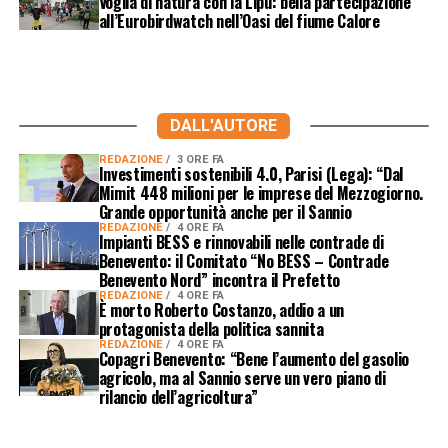
Voglia di natura con la Lipu: bella partecipazione
all’Eurobirdwatch nell’Oasi del fiume Calore
DALL'AUTORE
REDAZIONE
3 ORE FA
Investimenti sostenibili 4.0, Parisi (Lega): “Dal
Mimit 448 milioni per le imprese del Mezzogiorno.
Grande opportunità anche per il Sannio
REDAZIONE
4 ORE FA
Impianti BESS e rinnovabili nelle contrade di
Benevento: il Comitato “No BESS – Contrade
Benevento Nord” incontra il Prefetto
REDAZIONE
4 ORE FA
È morto Roberto Costanzo, addio a un
protagonista della politica sannita
REDAZIONE
4 ORE FA
Copagri Benevento: “Bene l’aumento del gasolio
agricolo, ma al Sannio serve un vero piano di
rilancio dell’agricoltura”