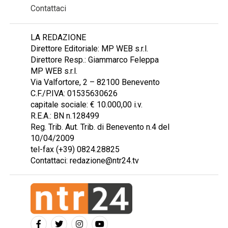
Contattaci
LA REDAZIONE
Direttore Editoriale: MP WEB s.r.l.
Direttore Resp.: Giammarco Feleppa
MP WEB s.r.l.
Via Valfortore, 2 – 82100 Benevento
C.F./P.IVA: 01535630626
capitale sociale: € 10.000,00 i.v.
R.E.A.: BN n.128499
Reg. Trib. Aut. Trib. di Benevento n.4 del
10/04/2009
tel-fax (+39) 0824.28825
Contattaci: redazione@ntr24.tv