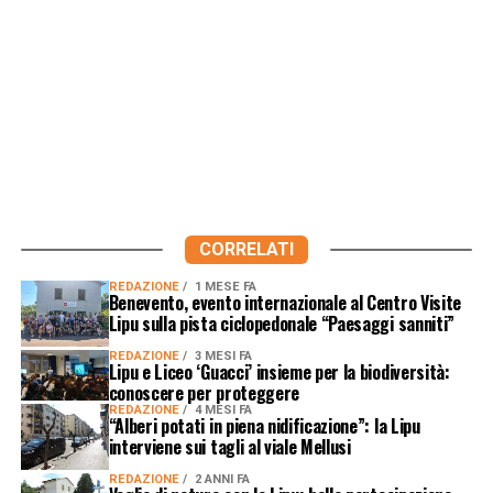
CORRELATI
REDAZIONE
1 MESE FA
Benevento, evento internazionale al Centro Visite
Lipu sulla pista ciclopedonale “Paesaggi sanniti”
REDAZIONE
3 MESI FA
Lipu e Liceo ‘Guacci’ insieme per la biodiversità:
conoscere per proteggere
REDAZIONE
4 MESI FA
“Alberi potati in piena nidificazione”: la Lipu
interviene sui tagli al viale Mellusi
REDAZIONE
2 ANNI FA