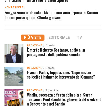
di Traiano in un atelier a cielo aperto
NON PERDERE
Emigrazione e denatalità: in dieci anni Irpinia e Sannio
hanno perso quasi 30mila giovani
PIÙ VISTE
EDITORIALE
TV
REDAZIONE
4 ore fa
È morto Roberto Costanzo, addio a un
protagonista della politica sannita
REDAZIONE
9 ore fa
Frana a Paduli, l'opposizione: "Dopo nostro
sollecito finalmente intervento del Comune"
REDAZIONE
2 giorni fa
Vinalia, paccozza e festa della pizza, Sarah
Toscano a Pontelandolfo: gli eventi del week end
a Benevento e nel Sannio