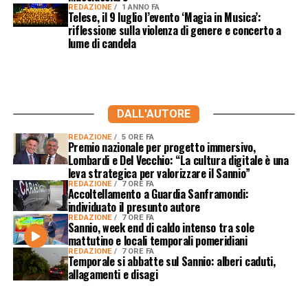
REDAZIONE
1 ANNO FA
Telese, il 9 luglio l’evento ‘Magia in Musica’:
riflessione sulla violenza di genere e concerto a
lume di candela
DALL'AUTORE
REDAZIONE
5 ORE FA
Premio nazionale per progetto immersivo,
Lombardi e Del Vecchio: “La cultura digitale è una
leva strategica per valorizzare il Sannio”
REDAZIONE
7 ORE FA
Accoltellamento a Guardia Sanframondi:
individuato il presunto autore
REDAZIONE
7 ORE FA
Sannio, week end di caldo intenso tra sole
mattutino e locali temporali pomeridiani
REDAZIONE
7 ORE FA
Temporale si abbatte sul Sannio: alberi caduti,
allagamenti e disagi