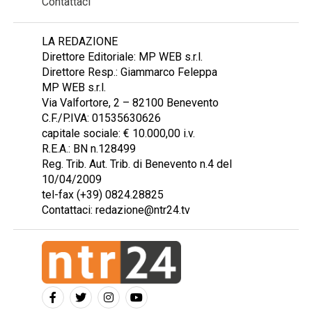
Contattaci
LA REDAZIONE
Direttore Editoriale: MP WEB s.r.l.
Direttore Resp.: Giammarco Feleppa
MP WEB s.r.l.
Via Valfortore, 2 – 82100 Benevento
C.F./P.IVA: 01535630626
capitale sociale: € 10.000,00 i.v.
R.E.A.: BN n.128499
Reg. Trib. Aut. Trib. di Benevento n.4 del
10/04/2009
tel-fax (+39) 0824.28825
Contattaci: redazione@ntr24.tv