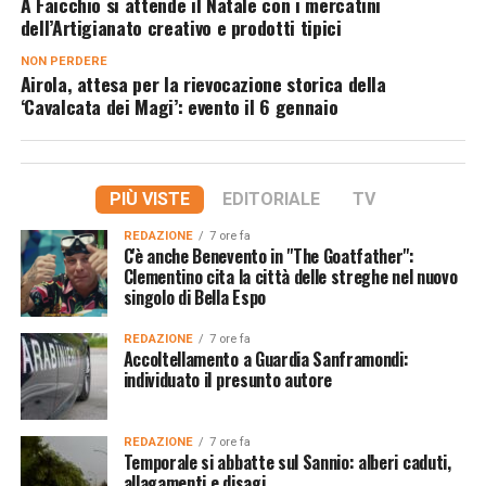
A Faicchio si attende il Natale con i mercatini
dell’Artigianato creativo e prodotti tipici
NON PERDERE
Airola, attesa per la rievocazione storica della
‘Cavalcata dei Magi’: evento il 6 gennaio
PIÙ VISTE
EDITORIALE
TV
REDAZIONE
7 ore fa
C'è anche Benevento in "The Goatfather":
Clementino cita la città delle streghe nel nuovo
singolo di Bella Espo
REDAZIONE
7 ore fa
Accoltellamento a Guardia Sanframondi:
individuato il presunto autore
REDAZIONE
7 ore fa
Temporale si abbatte sul Sannio: alberi caduti,
allagamenti e disagi