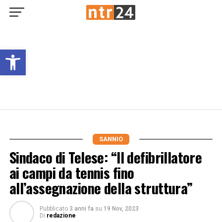
Open toolbar
SANNIO
Sindaco di Telese: “Il defibrillatore
ai campi da tennis fino
all’assegnazione della struttura”
Pubblicato
3 anni fa
su
19 Nov, 2023
Di
redazione