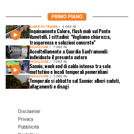
PRIMO PIANO
ALBERTO TRANFA
4 ORE FA
Inquinamento Calore, flash mob sul Ponte
Vanvitelli. I cittadini: “Vogliamo chiarezza,
trasparenza e soluzioni concrete”
REDAZIONE
7 ORE FA
Accoltellamento a Guardia Sanframondi:
individuato il presunto autore
REDAZIONE
7 ORE FA
Sannio, week end di caldo intenso tra sole
mattutino e locali temporali pomeridiani
REDAZIONE
7 ORE FA
Temporale si abbatte sul Sannio: alberi caduti,
allagamenti e disagi
Disclaimer
Privacy
Pubblicità