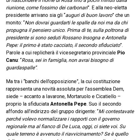
di nascondere il nome di Rosa fino a pochi minuti dalla
riunione, come fossimo dei carbonari
”. E alla neo-eletta
presidente arrivano sia gli “
auguri di buon lavoro
” che un
monito: “
Non dovrai guardarti le spalle da noi ma da chi
propugna il pensiero unico. Prima di te, sulla poltrona di
presidente si sono seduti Rossano Insogna e Antonella
Pepe: il primo è stato cacciato, il secondo sfiduciato
”.
Parole a cui replicherà il vicesegretario provinciale
Pio
Canu
: “
Rosa, sei in famiglia, non avrai bisogno di
guardaspalle”
.
Ma tra i “banchi dell’opposizione”, la cui costituzione
rappresenta una novità assoluta per l’assemblea Dem,
siede – accanto a Iavarone, Mortaruolo e Cicatiello –
proprio la sfiduciata
Antonella Pepe
. Suo il secondo
affondo all’indirizzo del gruppo dirigente: “
Mi contestavate
perché volevo normalizzare i rapporti con il governo
regionale ma al fianco di De Luca, oggi, ci siete voi. Su
quale terreno è avvenuto il riavvicinamento? Se è quello