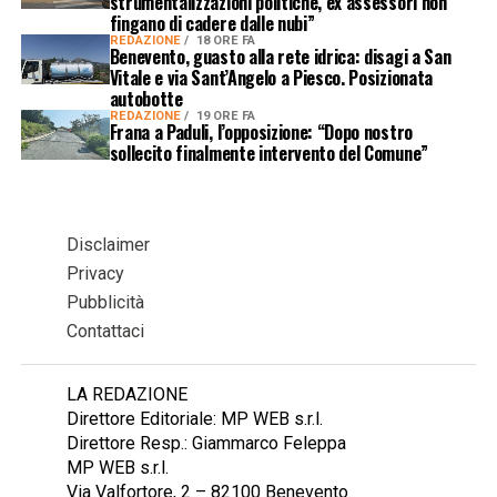
strumentalizzazioni politiche, ex assessori non
fingano di cadere dalle nubi”
REDAZIONE
18 ORE FA
Benevento, guasto alla rete idrica: disagi a San
Vitale e via Sant’Angelo a Piesco. Posizionata
autobotte
REDAZIONE
19 ORE FA
Frana a Paduli, l’opposizione: “Dopo nostro
sollecito finalmente intervento del Comune”
Disclaimer
Privacy
Pubblicità
Contattaci
LA REDAZIONE
Direttore Editoriale: MP WEB s.r.l.
Direttore Resp.: Giammarco Feleppa
MP WEB s.r.l.
Via Valfortore, 2 – 82100 Benevento