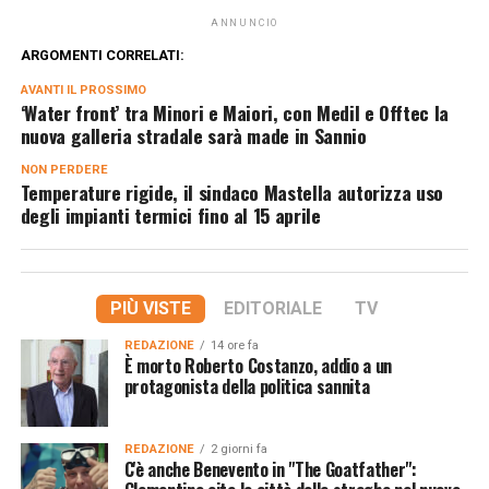
ANNUNCIO
ARGOMENTI CORRELATI:
AVANTI IL ​​PROSSIMO
‘Water front’ tra Minori e Maiori, con Medil e Offtec la
nuova galleria stradale sarà made in Sannio
NON PERDERE
Temperature rigide, il sindaco Mastella autorizza uso
degli impianti termici fino al 15 aprile
PIÙ VISTE
EDITORIALE
TV
REDAZIONE
14 ore fa
È morto Roberto Costanzo, addio a un
protagonista della politica sannita
REDAZIONE
2 giorni fa
C'è anche Benevento in "The Goatfather":