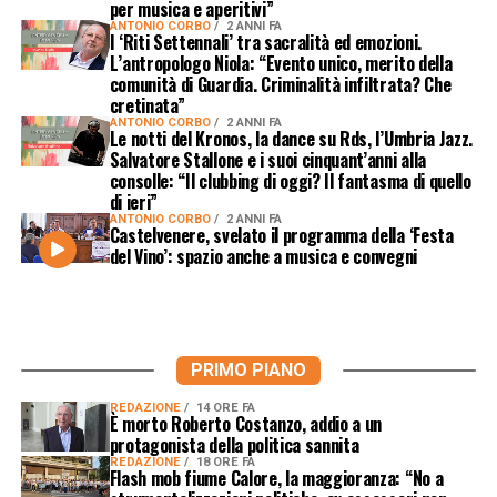
per musica e aperitivi”
ANTONIO CORBO
2 ANNI FA
I ‘Riti Settennali’ tra sacralità ed emozioni.
L’antropologo Niola: “Evento unico, merito della
comunità di Guardia. Criminalità infiltrata? Che
cretinata”
ANTONIO CORBO
2 ANNI FA
Le notti del Kronos, la dance su Rds, l’Umbria Jazz.
Salvatore Stallone e i suoi cinquant’anni alla
consolle: “Il clubbing di oggi? Il fantasma di quello
di ieri”
ANTONIO CORBO
2 ANNI FA
Castelvenere, svelato il programma della ‘Festa
del Vino’: spazio anche a musica e convegni
PRIMO PIANO
REDAZIONE
14 ORE FA
È morto Roberto Costanzo, addio a un
protagonista della politica sannita
REDAZIONE
18 ORE FA
Flash mob fiume Calore, la maggioranza: “No a