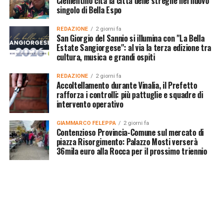
Clementino cita la città delle streghe nel nuovo
singolo di Bella Espo
REDAZIONE
2 giorni fa
San Giorgio del Sannio si illumina con "La Bella
Estate Sangiorgese": al via la terza edizione tra
cultura, musica e grandi ospiti
REDAZIONE
2 giorni fa
Accoltellamento durante Vinalia, il Prefetto
rafforza i controlli: più pattuglie e squadre di
intervento operativo
GIAMMARCO FELEPPA
2 giorni fa
Contenzioso Provincia-Comune sul mercato di
piazza Risorgimento: Palazzo Mosti verserà
36mila euro alla Rocca per il prossimo triennio