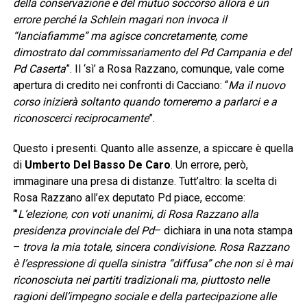
della conservazione e del mutuo soccorso allora è un
errore perché la Schlein magari non invoca il
“lanciafiamme” ma agisce concretamente, come
dimostrato dal commissariamento del Pd Campania e del
Pd Caserta
”. Il ‘sì’ a Rosa Razzano, comunque, vale come
apertura di credito nei confronti di Cacciano: “
Ma il nuovo
corso inizierà soltanto quando torneremo a parlarci e a
riconoscerci reciprocamente
”.
Questo i presenti. Quanto alle assenze, a spiccare è quella
di
Umberto Del Basso De Caro
. Un errore, però,
immaginare una presa di distanze. Tutt’altro: la scelta di
Rosa Razzano all’ex deputato Pd piace, eccome:
“’
L’elezione, con voti unanimi, di Rosa Razzano alla
presidenza provinciale del Pd
– dichiara in una nota stampa
–
trova la mia totale, sincera condivisione. Rosa Razzano
è l’espressione di quella sinistra “diffusa” che non si è mai
riconosciuta nei partiti tradizionali ma, piuttosto nelle
ragioni dell’impegno sociale e della partecipazione alle