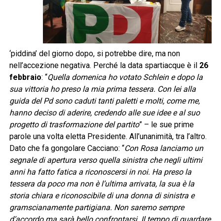
‘piddina’ del giorno dopo, si potrebbe dire, ma non
nell’accezione negativa. Perché la data spartiacque è il
26
febbraio
: “
Quella domenica ho votato Schlein e dopo la
sua vittoria ho preso la mia prima tessera. Con lei alla
guida del Pd sono caduti tanti paletti e molti, come me,
hanno deciso di aderire, credendo alle sue idee e al suo
progetto di trasformazione del partito
” – le sue prime
parole una volta eletta Presidente. All’unanimità, tra l’altro.
Dato che fa gongolare Cacciano: “
Con Rosa lanciamo un
segnale di apertura verso quella sinistra che negli ultimi
anni ha fatto fatica a riconoscersi in noi. Ha preso la
tessera da poco ma non è l’ultima arrivata, la sua è la
storia chiara e riconoscibile di una donna di sinistra e
gramscianamente partigiana. Non saremo sempre
d’accordo ma sarà bello confrontarsi. Il tempo di guardare