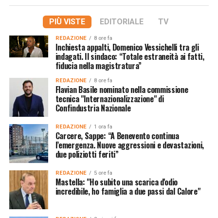
PIÙ VISTE
EDITORIALE
TV
REDAZIONE
8 ore fa
Inchiesta appalti, Domenico Vessichelli tra gli
indagati. Il sindaco: “Totale estraneità ai fatti,
fiducia nella magistratura”
REDAZIONE
8 ore fa
Flavian Basile nominato nella commissione
tecnica "Internazionalizzazione" di
Confindustria Nazionale
REDAZIONE
1 ora fa
Carcere, Sappe: “A Benevento continua
l’emergenza. Nuove aggressioni e devastazioni,
due poliziotti feriti”
REDAZIONE
5 ore fa
Mastella: "Ho subito una scarica d'odio
incredibile, ho famiglia a due passi dal Calore"