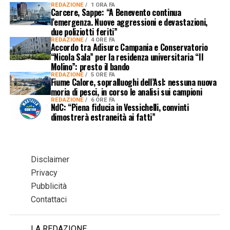
REDAZIONE
1 ORA FA
Carcere, Sappe: “A Benevento continua
l’emergenza. Nuove aggressioni e devastazioni,
due poliziotti feriti”
REDAZIONE
4 ORE FA
Accordo tra Adisurc Campania e Conservatorio
“Nicola Sala” per la residenza universitaria “Il
Molino”: presto il bando
REDAZIONE
5 ORE FA
Fiume Calore, sopralluoghi dell’Asl: nessuna nuova
moria di pesci, in corso le analisi sui campioni
REDAZIONE
6 ORE FA
NdC: “Piena fiducia in Vessichelli, convinti
dimostrerà estraneità ai fatti”
Disclaimer
Privacy
Pubblicità
Contattaci
LA REDAZIONE