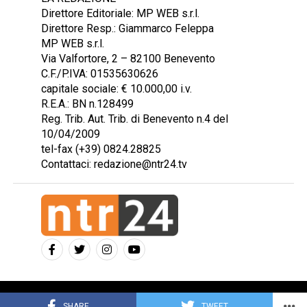
Direttore Editoriale: MP WEB s.r.l.
Direttore Resp.: Giammarco Feleppa
MP WEB s.r.l.
Via Valfortore, 2 – 82100 Benevento
C.F./P.IVA: 01535630626
capitale sociale: € 10.000,00 i.v.
R.E.A.: BN n.128499
Reg. Trib. Aut. Trib. di Benevento n.4 del
10/04/2009
tel-fax (+39) 0824.28825
Contattaci: redazione@ntr24.tv
Copyright © 2023 Intelligentia S.r.l.
SHARE
TWEET