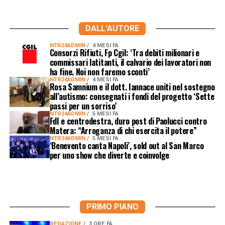
DALL'AUTORE
NTR24ADMIN
4 MESI FA
Consorzi Rifiuti, Fp Cgil: ‘Tra debiti milionari e
commissari latitanti, il calvario dei lavoratori non
ha fine. Noi non faremo sconti’
NTR24ADMIN
4 MESI FA
Rosa Samnium e il dott. Iannace uniti nel sostegno
all’autismo: consegnati i fondi del progetto ‘Sette
passi per un sorriso’
NTR24ADMIN
5 MESI FA
FdI e centrodestra, duro post di Paolucci contro
Matera: “Arroganza di chi esercita il potere”
NTR24ADMIN
5 MESI FA
‘Benevento canta Napoli’, sold out al San Marco
per uno show che diverte e coinvolge
PRIMO PIANO
REDAZIONE
3 ORE FA