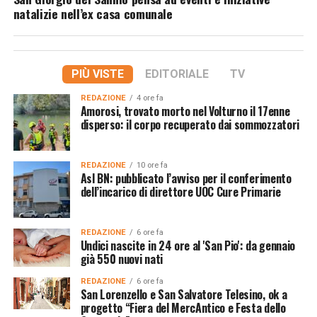
natalizie nell’ex casa comunale
PIÙ VISTE
EDITORIALE
TV
REDAZIONE
4 ore fa
Amorosi, trovato morto nel Volturno il 17enne
disperso: il corpo recuperato dai sommozzatori
REDAZIONE
10 ore fa
Asl BN: pubblicato l’avviso per il conferimento
dell’incarico di direttore UOC Cure Primarie
REDAZIONE
6 ore fa
Undici nascite in 24 ore al 'San Pio': da gennaio
già 550 nuovi nati
REDAZIONE
6 ore fa
San Lorenzello e San Salvatore Telesino, ok a
progetto “Fiera del MercAntico e Festa dello