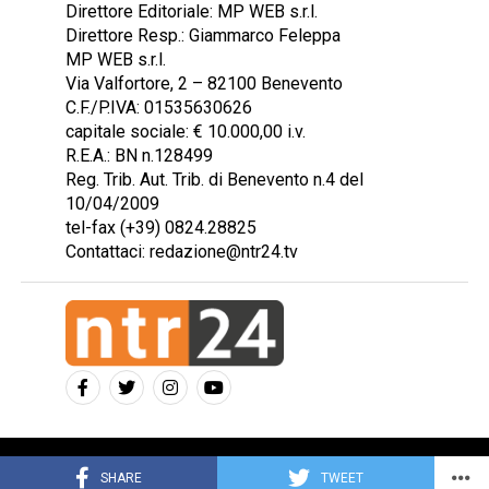
Direttore Editoriale: MP WEB s.r.l.
Direttore Resp.: Giammarco Feleppa
MP WEB s.r.l.
Via Valfortore, 2 – 82100 Benevento
C.F./P.IVA: 01535630626
capitale sociale: € 10.000,00 i.v.
R.E.A.: BN n.128499
Reg. Trib. Aut. Trib. di Benevento n.4 del
10/04/2009
tel-fax (+39) 0824.28825
Contattaci: redazione@ntr24.tv
Copyright © 2023 Intelligentia S.r.l.
SHARE
TWEET