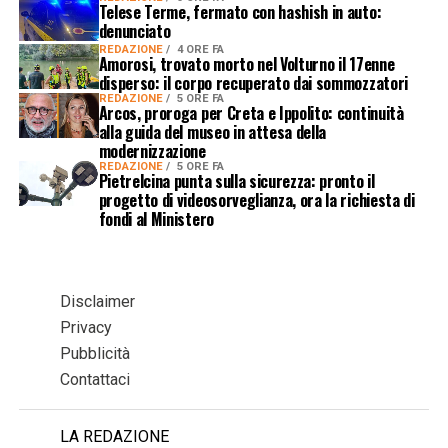
Telese Terme, fermato con hashish in auto:
denunciato
REDAZIONE
4 ORE FA
Amorosi, trovato morto nel Volturno il 17enne
disperso: il corpo recuperato dai sommozzatori
REDAZIONE
5 ORE FA
Arcos, proroga per Creta e Ippolito: continuità
alla guida del museo in attesa della
modernizzazione
REDAZIONE
5 ORE FA
Pietrelcina punta sulla sicurezza: pronto il
progetto di videosorveglianza, ora la richiesta di
fondi al Ministero
Disclaimer
Privacy
Pubblicità
Contattaci
LA REDAZIONE