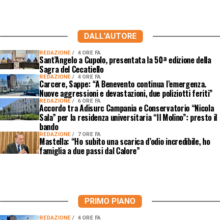
DALL'AUTORE
REDAZIONE
4 ORE FA
Sant’Angelo a Cupolo, presentata la 50ª edizione della
Sagra del Cecatiello
REDAZIONE
4 ORE FA
Carcere, Sappe: “A Benevento continua l’emergenza.
Nuove aggressioni e devastazioni, due poliziotti feriti”
REDAZIONE
6 ORE FA
Accordo tra Adisurc Campania e Conservatorio “Nicola
Sala” per la residenza universitaria “Il Molino”: presto il
bando
REDAZIONE
7 ORE FA
Mastella: “Ho subito una scarica d’odio incredibile, ho
famiglia a due passi dal Calore”
PRIMO PIANO
REDAZIONE
4 ORE FA