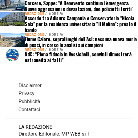
Carcere, Sappe: “A Benevento continua l’emergenza.
Nuove aggressioni e devastazioni, due poliziotti feriti”
REDAZIONE
6 ORE FA
Accordo tra Adisurc Campania e Conservatorio “Nicola
Sala” per la residenza universitaria “Il Molino”: presto il
bando
REDAZIONE
8 ORE FA
Fiume Calore, sopralluoghi dell’Asl: nessuna nuova moria
di pesci, in corso le analisi sui campioni
REDAZIONE
8 ORE FA
NdC: “Piena fiducia in Vessichelli, convinti dimostrerà
estraneità ai fatti”
Disclaimer
Privacy
Pubblicità
Contattaci
LA REDAZIONE
Direttore Editoriale: MP WEB s.r.l.