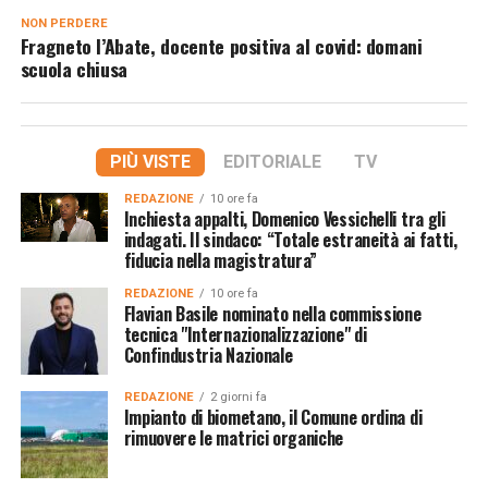
NON PERDERE
Fragneto l’Abate, docente positiva al covid: domani
scuola chiusa
PIÙ VISTE
EDITORIALE
TV
REDAZIONE
10 ore fa
Inchiesta appalti, Domenico Vessichelli tra gli
indagati. Il sindaco: “Totale estraneità ai fatti,
fiducia nella magistratura”
REDAZIONE
10 ore fa
Flavian Basile nominato nella commissione
tecnica "Internazionalizzazione" di
Confindustria Nazionale
REDAZIONE
2 giorni fa
Impianto di biometano, il Comune ordina di
rimuovere le matrici organiche