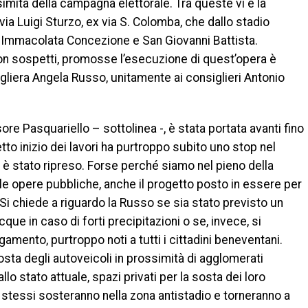
imità della campagna elettorale. Tra queste vi è la
ia Luigi Sturzo, ex via S. Colomba, che dallo stadio
a Immacolata Concezione e San Giovanni Battista.
non sospetti, promosse l’esecuzione di quest’opera è
gliera Angela Russo, unitamente ai consiglieri Antonio
ore Pasquariello – sottolinea -, è stata portata avanti fino
etto inizio dei lavori ha purtroppo subito uno stop nel
 stato ripreso. Forse perché siamo nel pieno della
e opere pubbliche, anche il progetto posto in essere per
i chiede a riguardo la Russo se sia stato previsto un
ue in caso di forti precipitazioni o se, invece, si
amento, purtroppo noti a tutti i cittadini beneventani.
sosta degli autoveicoli in prossimità di agglomerati
allo stato attuale, spazi privati per la sosta dei loro
i stessi sosteranno nella zona antistadio e torneranno a