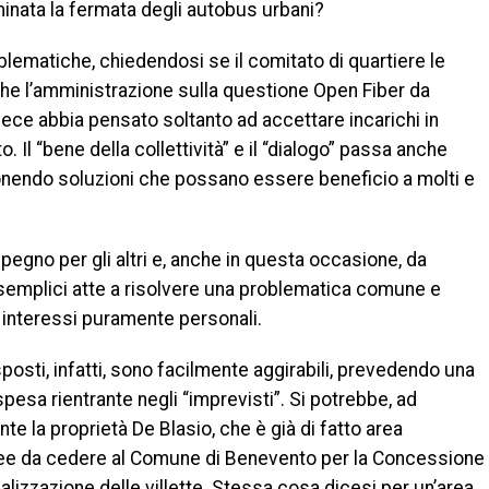
minata la fermata degli autobus urbani?
oblematiche, chiedendosi se il comitato di quartiere le
he l’amministrazione sulla questione Open Fiber da
vece abbia pensato soltanto ad accettare incarichi in
Il “bene della collettività” e il “dialogo” passa anche
onendo soluzioni che possano essere beneficio a molti e
pegno per gli altri e, anche in questa occasione, da
semplici atte a risolvere una problematica comune e
interessi puramente personali.
posti, infatti, sono facilmente aggirabili, prevedendo una
pesa rientrante negli “imprevisti”. Si potrebbe, ad
e la proprietà De Blasio, che è già di fatto area
aree da cedere al Comune di Benevento per la Concessione
ealizzazione delle villette. Stessa cosa dicesi per un’area