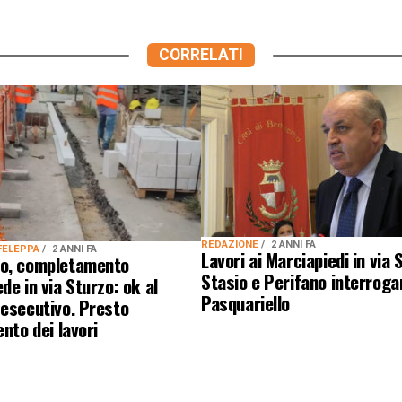
CORRELATI
REDAZIONE
2 ANNI FA
FELEPPA
2 ANNI FA
Lavori ai Marciapiedi in via 
o, completamento
Stasio e Perifano interroga
de in via Sturzo: ok al
Pasquariello
esecutivo. Presto
ento dei lavori