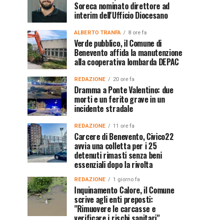
Soreca nominato direttore ad
interim dell'Ufficio Diocesano
ALBERTO TRANFA
8 ore fa
Verde pubblico, il Comune di
Benevento affida la manutenzione
alla cooperativa lombarda DEPAC
REDAZIONE
20 ore fa
Dramma a Ponte Valentino: due
morti e un ferito grave in un
incidente stradale
REDAZIONE
11 ore fa
Carcere di Benevento, Civico22
avvia una colletta per i 25
detenuti rimasti senza beni
essenziali dopo la rivolta
REDAZIONE
1 giorno fa
Inquinamento Calore, il Comune
scrive agli enti preposti:
"Rimuovere le carcasse e
verificare i rischi sanitari"