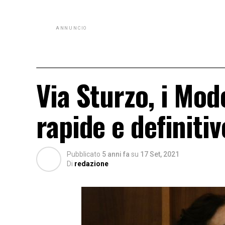
ANNUNCIO
Via Sturzo, i Mod
rapide e definitiv
Pubblicato
5 anni fa
su
17 Set, 2021
Di
redazione