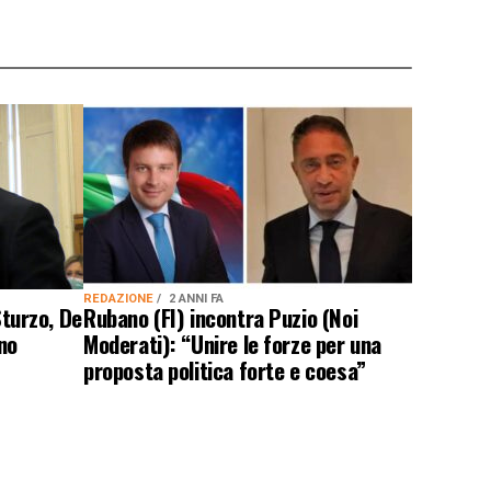
REDAZIONE
2 ANNI FA
Sturzo, De
Rubano (FI) incontra Puzio (Noi
no
Moderati): “Unire le forze per una
proposta politica forte e coesa”