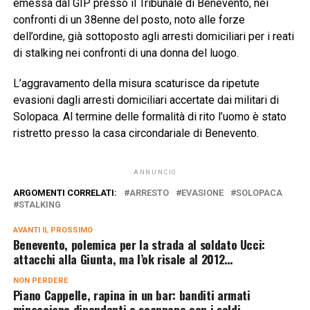
emessa dal GIP presso il Tribunale di Benevento, nei
confronti di un 38enne del posto, noto alle forze
dell’ordine, già sottoposto agli arresti domiciliari per i reati
di stalking nei confronti di una donna del luogo.
L’aggravamento della misura scaturisce da ripetute
evasioni dagli arresti domiciliari accertate dai militari di
Solopaca. Al termine delle formalità di rito l’uomo è stato
ristretto presso la casa circondariale di Benevento.
ANNUNCIO
ARGOMENTI CORRELATI:
ARRESTO
EVASIONE
SOLOPACA
STALKING
AVANTI IL ​​PROSSIMO
Benevento, polemica per la strada al soldato Ucci:
attacchi alla Giunta, ma l’ok risale al 2012…
NON PERDERE
Piano Cappelle, rapina in un bar: banditi armati
minacciano dipendenti e scappano con i soldi