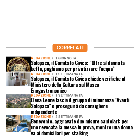
CORRELATI
REDAZIONE
1 GIORNO FA
Solopaca, il Comitato Civico: “Oltre al danno la
beffa, paghiamo per privatizzare l’acqua”
REDAZIONE
1 SETTIMANA FA
Solopaca, il Comitato Civico chiede verifiche al
Ministero della Cultura sul Museo
Enogastronomico
REDAZIONE
1 SETTIMANA FA
Elena Leone lascia il gruppo di minoranza “Avanti
Solopaca” e proseguirà da consigliere
indipendente
REDAZIONE
2 SETTIMANE FA
Benevento, aggravate due misure cautelari: per
uno revocata la messa in prova, mentre una donna
va ai domiciliari per stalking