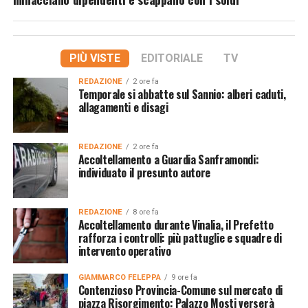
PIÙ VISTE
EDITORIALE
TV
REDAZIONE
2 ore fa
Temporale si abbatte sul Sannio: alberi caduti,
allagamenti e disagi
REDAZIONE
2 ore fa
Accoltellamento a Guardia Sanframondi:
individuato il presunto autore
REDAZIONE
8 ore fa
Accoltellamento durante Vinalia, il Prefetto
rafforza i controlli: più pattuglie e squadre di
intervento operativo
GIAMMARCO FELEPPA
9 ore fa
Contenzioso Provincia-Comune sul mercato di
piazza Risorgimento: Palazzo Mosti verserà