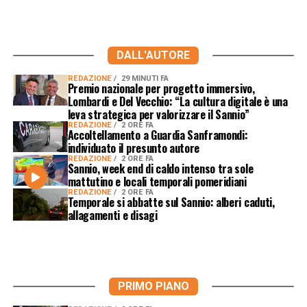
DALL'AUTORE
REDAZIONE
29 MINUTI FA
Premio nazionale per progetto immersivo,
Lombardi e Del Vecchio: “La cultura digitale è una
leva strategica per valorizzare il Sannio”
REDAZIONE
2 ORE FA
Accoltellamento a Guardia Sanframondi:
individuato il presunto autore
REDAZIONE
2 ORE FA
Sannio, week end di caldo intenso tra sole
mattutino e locali temporali pomeridiani
REDAZIONE
2 ORE FA
Temporale si abbatte sul Sannio: alberi caduti,
allagamenti e disagi
PRIMO PIANO