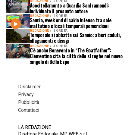
REDAZIONE
2 ORE FA
Accoltellamento a Guardia Sanframondi:
individuato il presunto autore
REDAZIONE
2 ORE FA
Sannio, week end di caldo intenso tra sole
mattutino e locali temporali pomeridiani
REDAZIONE
2 ORE FA
Temporale si abbatte sul Sannio: alberi caduti,
allagamenti e disagi
REDAZIONE
3 ORE FA
C’è anche Benevento in “The Goatfather”:
Clementino cita la città delle streghe nel nuovo
singolo di Bella Espo
Disclaimer
Privacy
Pubblicità
Contattaci
LA REDAZIONE
Direttore Editoriale: MP WEB s.r.l.