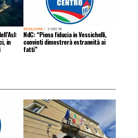
REDAZIONE
2 ORE FA
ell’Asl:
NdC: “Piena fiducia in Vessichelli,
i, in
convinti dimostrerà estraneità ai
i
fatti”