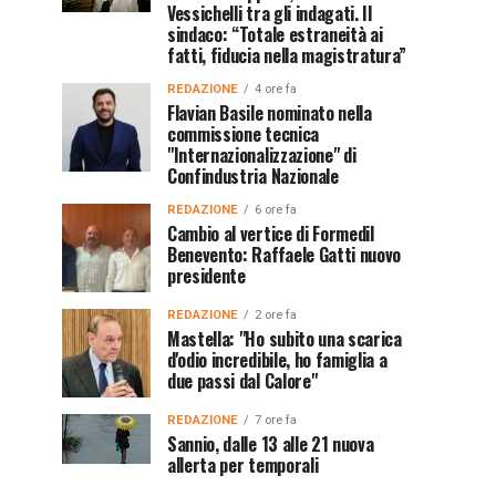
Vessichelli tra gli indagati. Il
sindaco: “Totale estraneità ai
fatti, fiducia nella magistratura”
REDAZIONE
4 ore fa
Flavian Basile nominato nella
commissione tecnica
"Internazionalizzazione" di
Confindustria Nazionale
REDAZIONE
6 ore fa
Cambio al vertice di Formedil
Benevento: Raffaele Gatti nuovo
presidente
REDAZIONE
2 ore fa
Mastella: "Ho subito una scarica
d'odio incredibile, ho famiglia a
due passi dal Calore"
REDAZIONE
7 ore fa
Sannio, dalle 13 alle 21 nuova
allerta per temporali