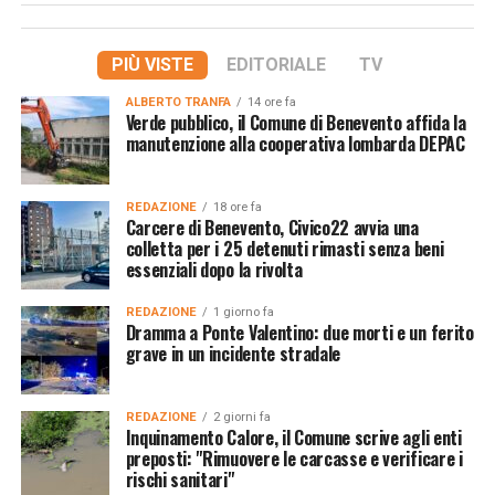
PIÙ VISTE
EDITORIALE
TV
ALBERTO TRANFA
14 ore fa
Verde pubblico, il Comune di Benevento affida la
manutenzione alla cooperativa lombarda DEPAC
REDAZIONE
18 ore fa
Carcere di Benevento, Civico22 avvia una
colletta per i 25 detenuti rimasti senza beni
essenziali dopo la rivolta
REDAZIONE
1 giorno fa
Dramma a Ponte Valentino: due morti e un ferito
grave in un incidente stradale
REDAZIONE
2 giorni fa
Inquinamento Calore, il Comune scrive agli enti
preposti: "Rimuovere le carcasse e verificare i
rischi sanitari"