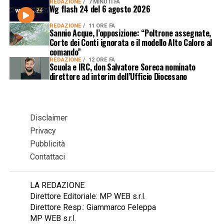
REDAZIONE
7 MINUTI FA
Wg flash 24 del 6 agosto 2026
REDAZIONE
11 ORE FA
Sannio Acque, l’opposizione: “Poltrone assegnate,
Corte dei Conti ignorata e il modello Alto Calore al
comando”
REDAZIONE
12 ORE FA
Scuola e IRC, don Salvatore Soreca nominato
direttore ad interim dell’Ufficio Diocesano
Disclaimer
Privacy
Pubblicità
Contattaci
LA REDAZIONE
Direttore Editoriale: MP WEB s.r.l.
Direttore Resp.: Giammarco Feleppa
MP WEB s.r.l.