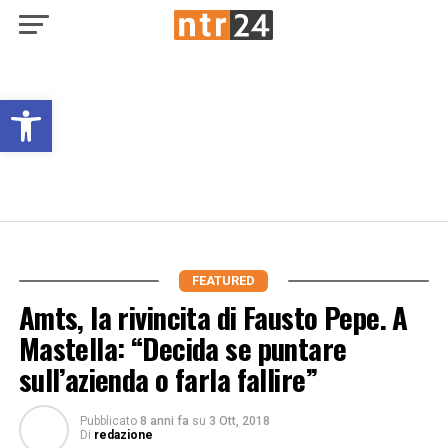
Open toolbar
FEATURED
Amts, la rivincita di Fausto Pepe. A
Mastella: “Decida se puntare
sull’azienda o farla fallire”
Pubblicato
8 anni fa
su
3 Ott, 2018
Di
redazione