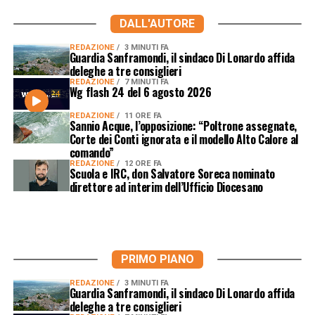
DALL'AUTORE
REDAZIONE
3 MINUTI FA
Guardia Sanframondi, il sindaco Di Lonardo affida
deleghe a tre consiglieri
REDAZIONE
7 MINUTI FA
Wg flash 24 del 6 agosto 2026
REDAZIONE
11 ORE FA
Sannio Acque, l’opposizione: “Poltrone assegnate,
Corte dei Conti ignorata e il modello Alto Calore al
comando”
REDAZIONE
12 ORE FA
Scuola e IRC, don Salvatore Soreca nominato
direttore ad interim dell’Ufficio Diocesano
PRIMO PIANO
REDAZIONE
3 MINUTI FA
Guardia Sanframondi, il sindaco Di Lonardo affida
deleghe a tre consiglieri