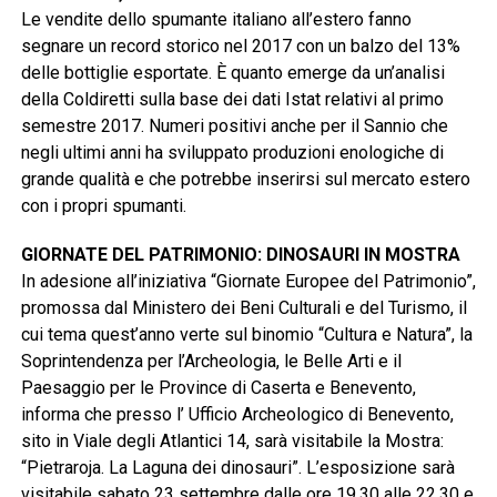
Le vendite dello spumante italiano all’estero fanno
segnare un record storico nel 2017 con un balzo del 13%
delle bottiglie esportate. È quanto emerge da un’analisi
della Coldiretti sulla base dei dati Istat relativi al primo
semestre 2017. Numeri positivi anche per il Sannio che
negli ultimi anni ha sviluppato produzioni enologiche di
grande qualità e che potrebbe inserirsi sul mercato estero
con i propri spumanti.
GIORNATE DEL PATRIMONIO: DINOSAURI IN MOSTRA
In adesione all’iniziativa “Giornate Europee del Patrimonio”,
promossa dal Ministero dei Beni Culturali e del Turismo, il
cui tema quest’anno verte sul binomio “Cultura e Natura”, la
Soprintendenza per l’Archeologia, le Belle Arti e il
Paesaggio per le Province di Caserta e Benevento,
informa che presso l’ Ufficio Archeologico di Benevento,
sito in Viale degli Atlantici 14, sarà visitabile la Mostra:
“Pietraroja. La Laguna dei dinosauri”. L’esposizione sarà
visitabile sabato 23 settembre dalle ore 19.30 alle 22.30 e