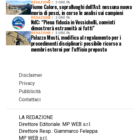
REDAZIONE
2 ORE FA
Fiume Calore, sopralluoghi dell’Asl: nessuna nuova
moria di pesci, in corso le analisi sui campioni
REDAZIONE
2 ORE FA
NdC: “Piena fiducia in Vessichelli, convinti
dimostrerà estraneità ai fatti”
REDAZIONE
3 ORE FA
Palazzo Mosti, modifica al regolamento per i
procedimenti disciplinari: possibile ricorso a
membri esterni per l’ufficio preposto
Disclaimer
Privacy
Pubblicità
Contattaci
LA REDAZIONE
Direttore Editoriale: MP WEB s.r.l.
Direttore Resp.: Giammarco Feleppa
MP WEB s.r.l.