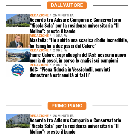
DALL'AUTORE
REDAZIONE
26 MINUTI FA
Accordo tra Adisurc Campania e Conservatorio
“Nicola Sala” per la residenza universitaria “Il
Molino”: presto il bando
REDAZIONE
1 ORA FA
Mastella: “Ho subito una scarica d’odio incredibile,
ho famiglia a due passi dal Calore”
REDAZIONE
2 ORE FA
Fiume Calore, sopralluoghi dell’Asl: nessuna nuova
moria di pesci, in corso le analisi sui campioni
REDAZIONE
2 ORE FA
NdC: “Piena fiducia in Vessichelli, convinti
dimostrerà estraneità ai fatti”
PRIMO PIANO
REDAZIONE
26 MINUTI FA
Accordo tra Adisurc Campania e Conservatorio
“Nicola Sala” per la residenza universitaria “Il
Molino”: presto il bando