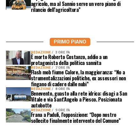
agricolo, ma al Sannio serve un vero piano di
rilancio dell’agricoltura”
PRIMO PIANO
REDAZIONE
3 ORE FA
È morto Roberto Costanzo, addio a un
protagonista della politica sannita
REDAZIONE
7 ORE FA
Flash mob fiume Calore, la maggioranza: “No a
strumentalizzazioni politiche, ex assessori non
fingano di cadere dalle nubi”
REDAZIONE
8 ORE FA
Benevento, guasto alla rete idrica: disagi a San
Vitale e via Sant’Angelo a Piesco. Posizionata
autobotte
REDAZIONE
9 ORE FA
Frana a Paduli, l’opposizione: “Dopo nostro
sollecito finalmente intervento del Comune”