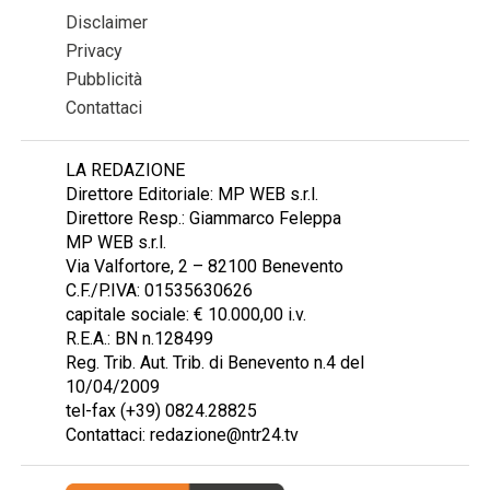
Disclaimer
Privacy
Pubblicità
Contattaci
LA REDAZIONE
Direttore Editoriale: MP WEB s.r.l.
Direttore Resp.: Giammarco Feleppa
MP WEB s.r.l.
Via Valfortore, 2 – 82100 Benevento
C.F./P.IVA: 01535630626
capitale sociale: € 10.000,00 i.v.
R.E.A.: BN n.128499
Reg. Trib. Aut. Trib. di Benevento n.4 del
10/04/2009
tel-fax (+39) 0824.28825
Contattaci: redazione@ntr24.tv