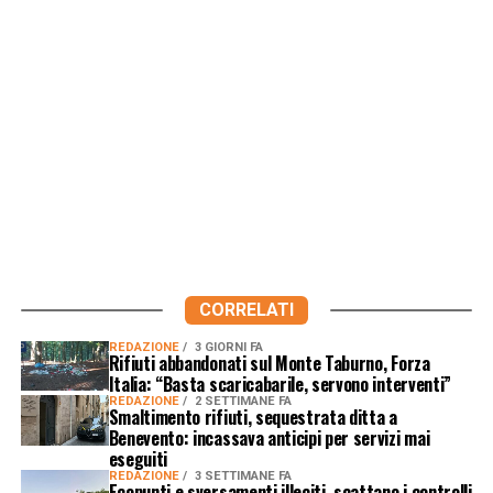
CORRELATI
REDAZIONE
3 GIORNI FA
Rifiuti abbandonati sul Monte Taburno, Forza
Italia: “Basta scaricabarile, servono interventi”
REDAZIONE
2 SETTIMANE FA
Smaltimento rifiuti, sequestrata ditta a
Benevento: incassava anticipi per servizi mai
eseguiti
REDAZIONE
3 SETTIMANE FA
Ecopunti e sversamenti illeciti, scattano i controlli