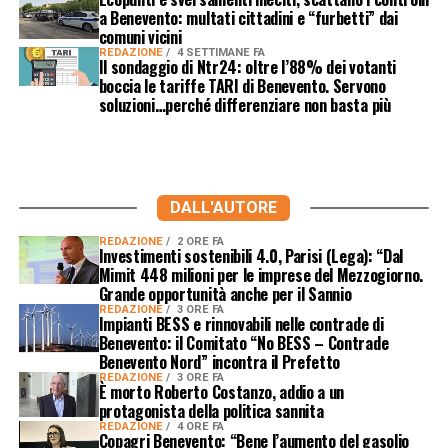
a Benevento: multati cittadini e “furbetti” dai
comuni vicini
REDAZIONE
4 SETTIMANE FA
Il sondaggio di Ntr24: oltre l’88% dei votanti
boccia le tariffe TARI di Benevento. Servono
soluzioni…perché differenziare non basta più
DALL'AUTORE
REDAZIONE
2 ORE FA
Investimenti sostenibili 4.0, Parisi (Lega): “Dal
Mimit 448 milioni per le imprese del Mezzogiorno.
Grande opportunità anche per il Sannio
REDAZIONE
3 ORE FA
Impianti BESS e rinnovabili nelle contrade di
Benevento: il Comitato “No BESS – Contrade
Benevento Nord” incontra il Prefetto
REDAZIONE
3 ORE FA
È morto Roberto Costanzo, addio a un
protagonista della politica sannita
REDAZIONE
4 ORE FA
Copagri Benevento: “Bene l’aumento del gasolio