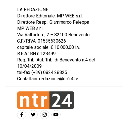
LA REDAZIONE
Direttore Editoriale: MP WEB s.r.l.
Direttore Resp.: Giammarco Feleppa
MP WEB s.r.l.
Via Valfortore, 2 – 82100 Benevento
C.F./P.IVA: 01535630626
capitale sociale: € 10.000,00 i.v.
R.E.A.: BN n.128499
Reg. Trib. Aut. Trib. di Benevento n.4 del
10/04/2009
tel-fax (+39) 0824.28825
Contattaci: redazione@ntr24.tv