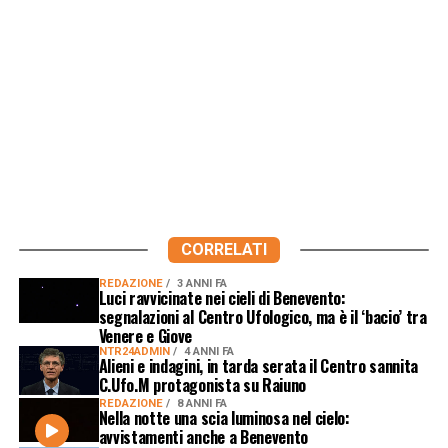
CORRELATI
REDAZIONE
3 ANNI FA
Luci ravvicinate nei cieli di Benevento:
segnalazioni al Centro Ufologico, ma è il ‘bacio’ tra
Venere e Giove
NTR24ADMIN
4 ANNI FA
Alieni e indagini, in tarda serata il Centro sannita
C.Ufo.M protagonista su Raiuno
REDAZIONE
8 ANNI FA
Nella notte una scia luminosa nel cielo:
avvistamenti anche a Benevento