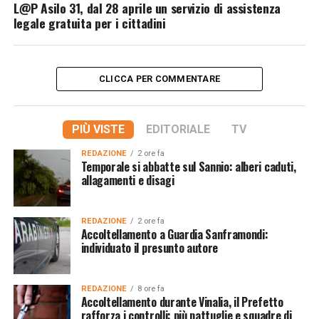
L@P Asilo 31, dal 28 aprile un servizio di assistenza
legale gratuita per i cittadini
CLICCA PER COMMENTARE
PIÙ VISTE
EDITORIALE
TV
REDAZIONE
2 ore fa
Temporale si abbatte sul Sannio: alberi caduti,
allagamenti e disagi
REDAZIONE
2 ore fa
Accoltellamento a Guardia Sanframondi:
individuato il presunto autore
REDAZIONE
8 ore fa
Accoltellamento durante Vinalia, il Prefetto
rafforza i controlli: più pattuglie e squadre di