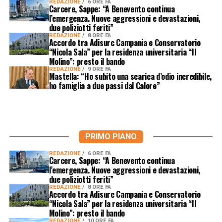
REDAZIONE
6 ORE FA
Carcere, Sappe: “A Benevento continua
l’emergenza. Nuove aggressioni e devastazioni,
due poliziotti feriti”
REDAZIONE
8 ORE FA
Accordo tra Adisurc Campania e Conservatorio
“Nicola Sala” per la residenza universitaria “Il
Molino”: presto il bando
REDAZIONE
9 ORE FA
Mastella: “Ho subito una scarica d’odio incredibile,
ho famiglia a due passi dal Calore”
PRIMO PIANO
REDAZIONE
6 ORE FA
Carcere, Sappe: “A Benevento continua
l’emergenza. Nuove aggressioni e devastazioni,
due poliziotti feriti”
REDAZIONE
8 ORE FA
Accordo tra Adisurc Campania e Conservatorio
“Nicola Sala” per la residenza universitaria “Il
Molino”: presto il bando
REDAZIONE
10 ORE FA