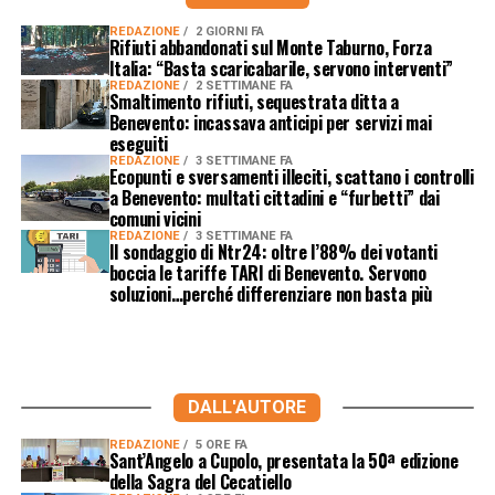
REDAZIONE
2 GIORNI FA
Rifiuti abbandonati sul Monte Taburno, Forza
Italia: “Basta scaricabarile, servono interventi”
REDAZIONE
2 SETTIMANE FA
Smaltimento rifiuti, sequestrata ditta a
Benevento: incassava anticipi per servizi mai
eseguiti
REDAZIONE
3 SETTIMANE FA
Ecopunti e sversamenti illeciti, scattano i controlli
a Benevento: multati cittadini e “furbetti” dai
comuni vicini
REDAZIONE
3 SETTIMANE FA
Il sondaggio di Ntr24: oltre l’88% dei votanti
boccia le tariffe TARI di Benevento. Servono
soluzioni…perché differenziare non basta più
DALL'AUTORE
REDAZIONE
5 ORE FA
Sant’Angelo a Cupolo, presentata la 50ª edizione
della Sagra del Cecatiello