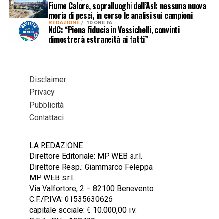
Fiume Calore, sopralluoghi dell’Asl: nessuna nuova
moria di pesci, in corso le analisi sui campioni
REDAZIONE
10 ORE FA
NdC: “Piena fiducia in Vessichelli, convinti
dimostrerà estraneità ai fatti”
Disclaimer
Privacy
Pubblicità
Contattaci
LA REDAZIONE
Direttore Editoriale: MP WEB s.r.l.
Direttore Resp.: Giammarco Feleppa
MP WEB s.r.l.
Via Valfortore, 2 – 82100 Benevento
C.F./P.IVA: 01535630626
capitale sociale: € 10.000,00 i.v.