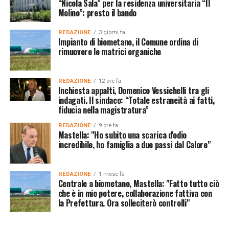
“Nicola Sala” per la residenza universitaria “Il
Molino”: presto il bando
REDAZIONE
3 giorni fa
Impianto di biometano, il Comune ordina di
rimuovere le matrici organiche
REDAZIONE
12 ore fa
Inchiesta appalti, Domenico Vessichelli tra gli
indagati. Il sindaco: “Totale estraneità ai fatti,
fiducia nella magistratura”
REDAZIONE
9 ore fa
Mastella: "Ho subito una scarica d'odio
incredibile, ho famiglia a due passi dal Calore"
REDAZIONE
1 mese fa
Centrale a biometano, Mastella: "Fatto tutto ciò
che è in mio potere, collaborazione fattiva con
la Prefettura. Ora solleciterò controlli"