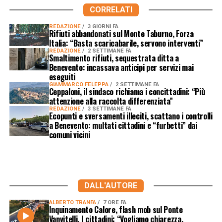
CORRELATI
REDAZIONE
3 GIORNI FA
Rifiuti abbandonati sul Monte Taburno, Forza
Italia: “Basta scaricabarile, servono interventi”
REDAZIONE
2 SETTIMANE FA
Smaltimento rifiuti, sequestrata ditta a
Benevento: incassava anticipi per servizi mai
eseguiti
GIAMMARCO FELEPPA
2 SETTIMANE FA
Ceppaloni, il sindaco richiama i concittadini: “Più
attenzione alla raccolta differenziata”
REDAZIONE
3 SETTIMANE FA
Ecopunti e sversamenti illeciti, scattano i controlli
a Benevento: multati cittadini e “furbetti” dai
comuni vicini
DALL'AUTORE
ALBERTO TRANFA
7 ORE FA
Inquinamento Calore, flash mob sul Ponte
Vanvitelli. I cittadini: “Vogliamo chiarezza,