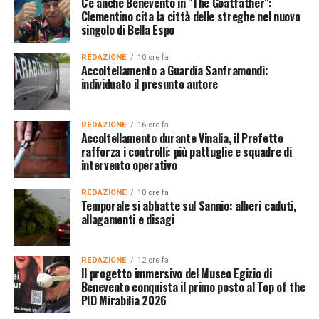
C'è anche Benevento in "The Goatfather":
Clementino cita la città delle streghe nel nuovo
singolo di Bella Espo
REDAZIONE
10 ore fa
Accoltellamento a Guardia Sanframondi:
individuato il presunto autore
REDAZIONE
16 ore fa
Accoltellamento durante Vinalia, il Prefetto
rafforza i controlli: più pattuglie e squadre di
intervento operativo
REDAZIONE
10 ore fa
Temporale si abbatte sul Sannio: alberi caduti,
allagamenti e disagi
REDAZIONE
12 ore fa
Il progetto immersivo del Museo Egizio di
Benevento conquista il primo posto al Top of the
PID Mirabilia 2026