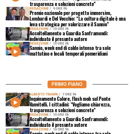
trasparenza e soluzioni concrete”
REDAZIONE
9 ORE FA
Premio nazionale per progetto immersivo,
Lombardi e Del Vecchio: “La cultura digitale è una
leva strategica per valorizzare il Sannio”
REDAZIONE
10 ORE FA
Accoltellamento a Guardia Sanframondi:
individuato il presunto autore
REDAZIONE
10 ORE FA
Sannio, week end di caldo intenso tra sole
mattutino e locali temporali pomeridiani
PRIMO PIANO
ALBERTO TRANFA
7 ORE FA
Inquinamento Calore, flash mob sul Ponte
Vanvitelli. I cittadini: “Vogliamo chiarezza,
trasparenza e soluzioni concrete”
REDAZIONE
10 ORE FA
Accoltellamento a Guardia Sanframondi:
individuato il presunto autore
REDAZIONE
10 ORE FA
Sannio, week end di caldo intenso tra sole