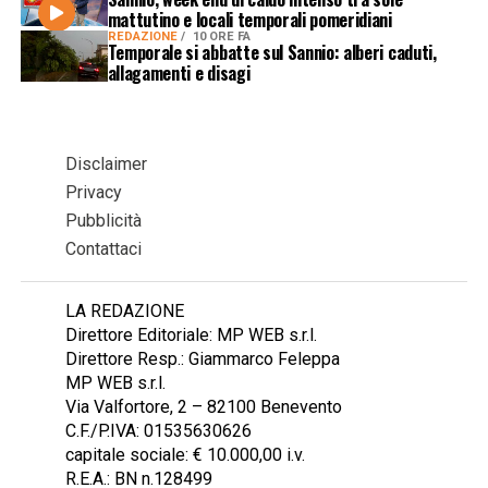
mattutino e locali temporali pomeridiani
REDAZIONE
10 ORE FA
Temporale si abbatte sul Sannio: alberi caduti,
allagamenti e disagi
Disclaimer
Privacy
Pubblicità
Contattaci
LA REDAZIONE
Direttore Editoriale: MP WEB s.r.l.
Direttore Resp.: Giammarco Feleppa
MP WEB s.r.l.
Via Valfortore, 2 – 82100 Benevento
C.F./P.IVA: 01535630626
capitale sociale: € 10.000,00 i.v.
R.E.A.: BN n.128499