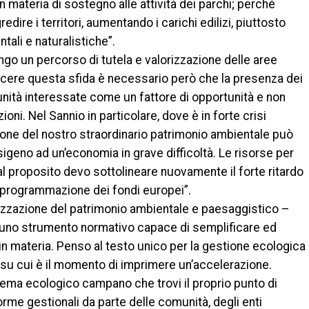
in materia di sostegno alle attività dei parchi; perché
ire i territori, aumentando i carichi edilizi, piuttosto
tali e naturalistiche”.
go un percorso di tutela e valorizzazione delle aree
vincere questa sfida è necessario però che la presenza dei
unità interessate come un fattore di opportunità e non
oni. Nel Sannio in particolare, dove è in forte crisi
azione del nostro straordinario patrimonio ambientale può
igeno ad un’economia in grave difficoltà. Le risorse per
al proposito devo sottolineare nuovamente il forte ritardo
 programmazione dei fondi europei”.
izzazione del patrimonio ambientale e paesaggistico –
i uno strumento normativo capace di semplificare ed
e in materia. Penso al testo unico per la gestione ecologica
 su cui è il momento di imprimere un’accelerazione.
tema ecologico campano che trovi il proprio punto di
forme gestionali da parte delle comunità, degli enti