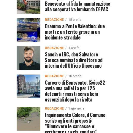
Benevento affida la manutenzione
alla cooperativa lombarda DEPAC
REDAZIONE
18 ore fa
Dramma a Ponte Valentino: due
morti e un ferito grave in un
incidente stradale
REDAZIONE
4 ore fa
Scuola e IRC, don Salvatore
Soreca nominato direttore ad
interim dell'Ufficio Diocesano
REDAZIONE
10 ore fa
Carcere di Benevento, Civico22
avvia una colletta per i 25
detenuti rimasti senza beni
essenziali dopo la rivolta
REDAZIONE
1 giorno fa
Inquinamento Calore, il Comune
scrive agli enti preposti:
"Rimuovere le carcasse e
verificare i rischi sanitari"