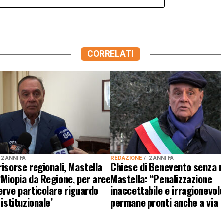
CORRELATI
2 ANNI FA
REDAZIONE
2 ANNI FA
risorse regionali, Mastella
Chiese di Benevento senza r
‘Miopia da Regione, per aree
Mastella: “Penalizzazione
erve particolare riguardo
inaccettabile e irragionevol
 istituzionale’
permane pronti anche a via 