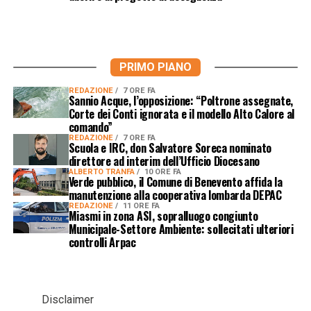
PRIMO PIANO
REDAZIONE
7 ORE FA
Sannio Acque, l’opposizione: “Poltrone assegnate,
Corte dei Conti ignorata e il modello Alto Calore al
comando”
REDAZIONE
7 ORE FA
Scuola e IRC, don Salvatore Soreca nominato
direttore ad interim dell’Ufficio Diocesano
ALBERTO TRANFA
10 ORE FA
Verde pubblico, il Comune di Benevento affida la
manutenzione alla cooperativa lombarda DEPAC
REDAZIONE
11 ORE FA
Miasmi in zona ASI, sopralluogo congiunto
Municipale-Settore Ambiente: sollecitati ulteriori
controlli Arpac
Disclaimer