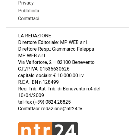
Privacy
Pubblicità
Contattaci
LA REDAZIONE
Direttore Editoriale: MP WEB s.r.l.
Direttore Resp.: Giammarco Feleppa
MP WEB s.r.l.
Via Valfortore, 2 – 82100 Benevento
C.F./P.IVA: 01535630626
capitale sociale: € 10.000,00 i.v.
R.E.A.: BN n.128499
Reg. Trib. Aut. Trib. di Benevento n.4 del
10/04/2009
tel-fax (+39) 0824.28825
Contattaci: redazione@ntr24.tv