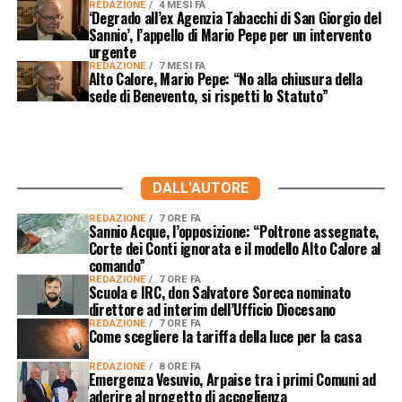
REDAZIONE
4 MESI FA
‘Degrado all’ex Agenzia Tabacchi di San Giorgio del
Sannio’, l’appello di Mario Pepe per un intervento
urgente
REDAZIONE
7 MESI FA
Alto Calore, Mario Pepe: “No alla chiusura della
sede di Benevento, si rispetti lo Statuto”
DALL'AUTORE
REDAZIONE
7 ORE FA
Sannio Acque, l’opposizione: “Poltrone assegnate,
Corte dei Conti ignorata e il modello Alto Calore al
comando”
REDAZIONE
7 ORE FA
Scuola e IRC, don Salvatore Soreca nominato
direttore ad interim dell’Ufficio Diocesano
REDAZIONE
7 ORE FA
Come scegliere la tariffa della luce per la casa
REDAZIONE
8 ORE FA
Emergenza Vesuvio, Arpaise tra i primi Comuni ad
aderire al progetto di accoglienza