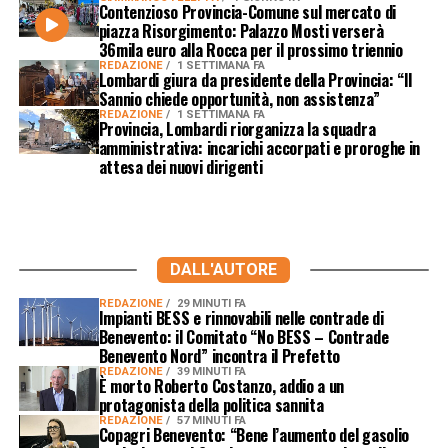
Contenzioso Provincia-Comune sul mercato di
piazza Risorgimento: Palazzo Mosti verserà
36mila euro alla Rocca per il prossimo triennio
REDAZIONE
1 SETTIMANA FA
Lombardi giura da presidente della Provincia: “Il
Sannio chiede opportunità, non assistenza”
REDAZIONE
1 SETTIMANA FA
Provincia, Lombardi riorganizza la squadra
amministrativa: incarichi accorpati e proroghe in
attesa dei nuovi dirigenti
DALL'AUTORE
REDAZIONE
29 MINUTI FA
Impianti BESS e rinnovabili nelle contrade di
Benevento: il Comitato “No BESS – Contrade
Benevento Nord” incontra il Prefetto
REDAZIONE
39 MINUTI FA
È morto Roberto Costanzo, addio a un
protagonista della politica sannita
REDAZIONE
57 MINUTI FA
Copagri Benevento: “Bene l’aumento del gasolio