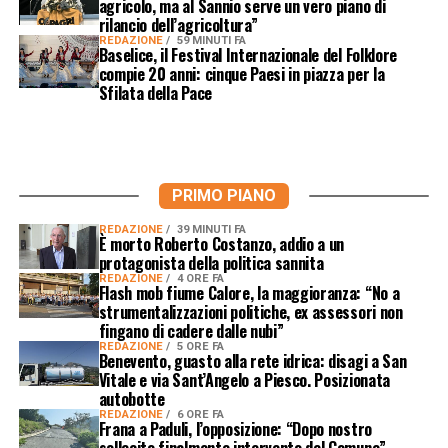
agricolo, ma al Sannio serve un vero piano di
rilancio dell’agricoltura”
REDAZIONE
59 MINUTI FA
Baselice, il Festival Internazionale del Folklore
compie 20 anni: cinque Paesi in piazza per la
Sfilata della Pace
PRIMO PIANO
REDAZIONE
39 MINUTI FA
È morto Roberto Costanzo, addio a un
protagonista della politica sannita
REDAZIONE
4 ORE FA
Flash mob fiume Calore, la maggioranza: “No a
strumentalizzazioni politiche, ex assessori non
fingano di cadere dalle nubi”
REDAZIONE
5 ORE FA
Benevento, guasto alla rete idrica: disagi a San
Vitale e via Sant’Angelo a Piesco. Posizionata
autobotte
REDAZIONE
6 ORE FA
Frana a Paduli, l’opposizione: “Dopo nostro
sollecito finalmente intervento del Comune”