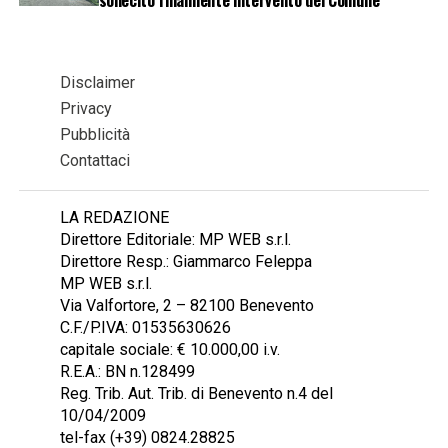
Disclaimer
Privacy
Pubblicità
Contattaci
LA REDAZIONE
Direttore Editoriale: MP WEB s.r.l.
Direttore Resp.: Giammarco Feleppa
MP WEB s.r.l.
Via Valfortore, 2 – 82100 Benevento
C.F./P.IVA: 01535630626
capitale sociale: € 10.000,00 i.v.
R.E.A.: BN n.128499
Reg. Trib. Aut. Trib. di Benevento n.4 del
10/04/2009
tel-fax (+39) 0824.28825